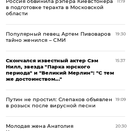
Россия обвинила рэпера Киевстонера
11:19
в подготовке теракта в Московской
области
Популярный певец Артем Пивоваров
19:30
тайно женился – СМИ
Скончался известный актер Сэм
15:37
Нилл, звезда "Парка юрского
периода" и "Великий Мерлин": "С тем
же достоинством..."
Путин не простил: Слепаков объявлен
19:09
в розыск после вирусной песни
Молодая жена Анатолия
20:30