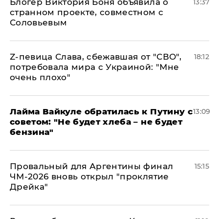
Блогер Виктория Боня объявила о
13:37
странном проекте, совместном с
Соловьевым
Z-певица Слава, сбежавшая от "СВО",
18:12
потребовала мира с Украиной: "Мне
очень плохо"
Лайма Вайкуле обратилась к Путину с
13:09
советом: "Не будет хлеба – не будет
бензина"
Провальный для Аргентины финал
15:15
ЧМ-2026 вновь открыл "проклятие
Дрейка"