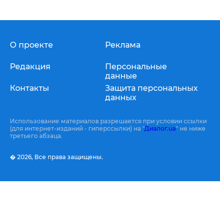
О проекте
Реклама
Редакция
Персональные
данные
Контакты
Защита персональных
данных
Использование материалов разрешается при условии ссылки
(для интернет-изданий - гиперссылки) на "
Диалог.ua
" не ниже
третьего абзаца.
� 2026,
Все права защищены.