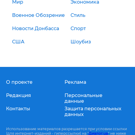
Мир
Экономика
Военное Обозрение
Стиль
Новости Донбасса
Спорт
США
Шоубиз
О проекте
Реклама
Редакция
Персональные
данные
Контакты
Защита персональных
данных
Использование материалов разрешается при условии ссылки
(для интернет-изданий - гиперссылки) на "
Диалог.ua
" не ниже