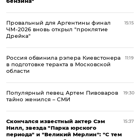
бензина"
Провальный для Аргентины финал
15:15
ЧМ-2026 вновь открыл "проклятие
Дрейка"
Россия обвинила рэпера Киевстонера
11:19
в подготовке теракта в Московской
области
Популярный певец Артем Пивоваров
19:30
тайно женился – СМИ
Скончался известный актер Сэм
15:37
Нилл, звезда "Парка юрского
периода" и "Великий Мерлин": "С тем