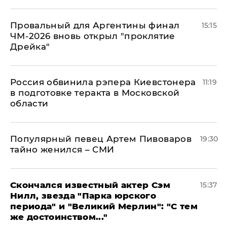
Провальный для Аргентины финал
15:15
ЧМ-2026 вновь открыл "проклятие
Дрейка"
Россия обвинила рэпера Киевстонера
11:19
в подготовке теракта в Московской
области
Популярный певец Артем Пивоваров
19:30
тайно женился – СМИ
Скончался известный актер Сэм
15:37
Нилл, звезда "Парка юрского
периода" и "Великий Мерлин": "С тем
же достоинством..."