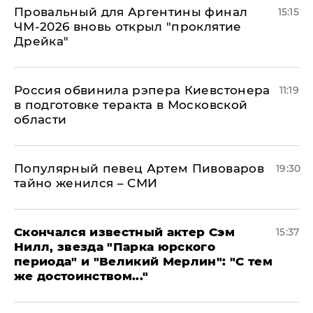
Провальный для Аргентины финал
15:15
ЧМ-2026 вновь открыл "проклятие
Дрейка"
Россия обвинила рэпера Киевстонера
11:19
в подготовке теракта в Московской
области
Популярный певец Артем Пивоваров
19:30
тайно женился – СМИ
Скончался известный актер Сэм
15:37
Нилл, звезда "Парка юрского
периода" и "Великий Мерлин": "С тем
же достоинством..."