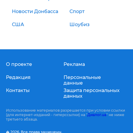
Новости Донбасса
Спорт
США
Шоубиз
О проекте
Реклама
Редакция
Персональные
данные
Контакты
Защита персональных
данных
Использование материалов разрешается при условии ссылки
(для интернет-изданий - гиперссылки) на "
Диалог.ua
" не ниже
третьего абзаца.
� 2026,
Все права защищены.