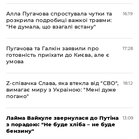
Алла Пугачова спростувала чутки та
16:19
розкрила подробиці важкої травми:
"Не думала, що взагалі встану"
​Пугачова та Галкін заявили про
17:28
готовність приїхати до Києва, але є
умова
​Z-співачка Слава, яка втекла від "СВО",
18:12
вимагає миру з Україною: "Мені дуже
погано"
Лайма Вайкуле звернулася до Путіна
13:09
з порадою: "Не буде хліба – не буде
бензину"