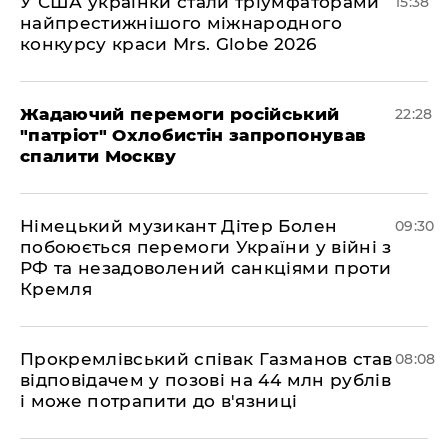
У США українки стали тріумфаторами
15:38
найпрестижнішого міжнародного
конкурсу краси Mrs. Globe 2026
Жадаючий перемоги російський
22:28
"патріот" Охлобистін запропонував
спалити Москву
Німецький музикант Дітер Болен
09:30
побоюється перемоги України у війні з
РФ та незадоволений санкціями проти
Кремля
​Прокремлівський співак Газманов став
08:08
відповідачем у позові на 44 млн рублів
і може потрапити до в'язниці