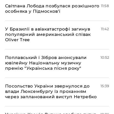
Світлана Лобода позбулася розкішного
11:58
особняка у Підмосков'ї
У Бразилії в авіакатастрофі загинув
11:42
популярний американський співак
Oliver Tree
Поплавський і Зібров анонсували
10:52
ювілейну Національну музичну
премію "Українська пісня року"
Посольство України звернулося до
15:39
влади Люксембургу із проханням
через запланований виступ Нетребко