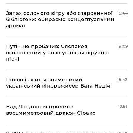
Запах солоного вітру або старовинної
15:44
бібліотеки: обираємо концептуальний
аромат
​Путін не пробачив: Слєпаков
19:09
оголошений у розшук після вірусної
пісні
Пішов із життя знаменитий
15:42
український кінорежисер Бата Недіч
Над Лондоном пролетів
12:51
восьмиметровий дракон Сіракс