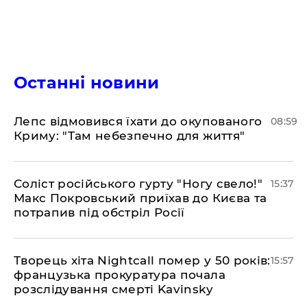
Останні новини
Лепс відмовився їхати до окупованого
08:59
Криму: "Там небезпечно для життя"
Соліст російського гурту "Ногу свело!"
15:37
Макс Покровський приїхав до Києва та
потрапив під обстріл Росії
Творець хіта Nightcall помер у 50 років:
15:57
французька прокуратура почала
розслідування смерті Kavinsky