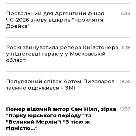
Провальний для Аргентини фінал
15:15
ЧС-2026 знову відкрив "прокляття
Дрейка"
Росія звинуватила репера Київстонера
11:19
у підготовці теракту у Московській
області
Популярний співак Артем Пивоваров
19:30
таємно одружився – ЗМІ
Помер відомий актор Сем Нілл, зірка
15:37
"Парку юрського періоду" та
"Великий Мерлін": "З тією ж
гідністю..."