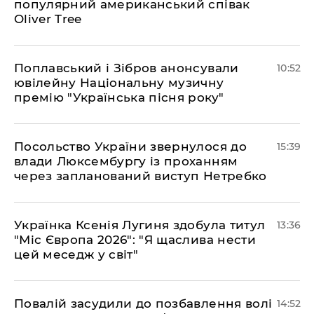
популярний американський співак
Oliver Tree
Поплавський і Зібров анонсували
10:52
ювілейну Національну музичну
премію "Українська пісня року"
Посольство України звернулося до
15:39
влади Люксембургу із проханням
через запланований виступ Нетребко
Українка Ксенія Лугиня здобула титул
13:36
"Міс Європа 2026": "Я щаслива нести
цей меседж у світ"
Повалій засудили до позбавлення волі
14:52