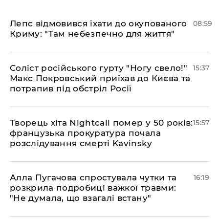
Лепс відмовився їхати до окупованого
08:59
Криму: "Там небезпечно для життя"
Соліст російського гурту "Ногу свело!"
15:37
Макс Покровський приїхав до Києва та
потрапив під обстріл Росії
Творець хіта Nightcall помер у 50 років:
15:57
французька прокуратура почала
розслідування смерті Kavinsky
Алла Пугачова спростувала чутки та
16:19
розкрила подробиці важкої травми:
"Не думала, що взагалі встану"