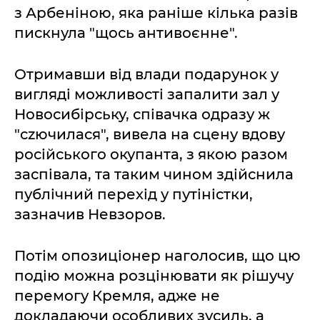
з Арбеніною, яка раніше кілька разів
пискнула "щось антивоєнне".
Отримавши від влади подарунок у
вигляді можливості запалити зал у
Новосибірську, співачка одразу ж
"сzючилася", вивела на сцену вдову
російського окупанта, з якою разом
заспівала, та таким чином здійснила
публічний перехід у путіністки,
зазначив Невзоров.
Потім опозиціонер наголосив, що цю
подію можна розцінювати як рішучу
перемогу Кремля, адже не
докладаючи особливих зусиль, а