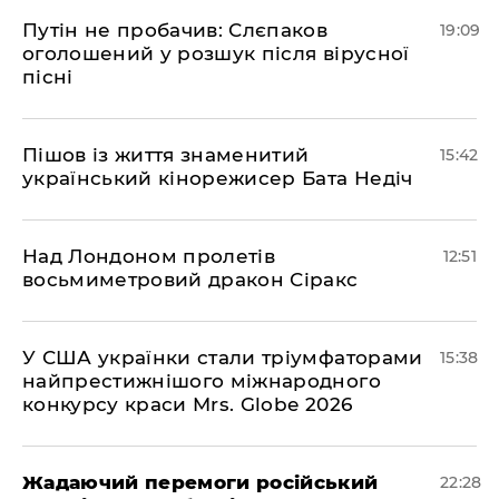
​Путін не пробачив: Слєпаков
19:09
оголошений у розшук після вірусної
пісні
Пішов із життя знаменитий
15:42
український кінорежисер Бата Недіч
Над Лондоном пролетів
12:51
восьмиметровий дракон Сіракс
У США українки стали тріумфаторами
15:38
найпрестижнішого міжнародного
конкурсу краси Mrs. Globe 2026
Жадаючий перемоги російський
22:28