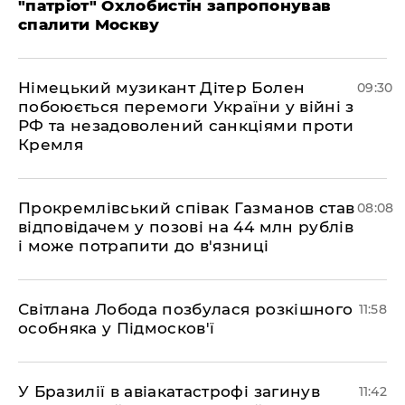
"патріот" Охлобистін запропонував
спалити Москву
Німецький музикант Дітер Болен
09:30
побоюється перемоги України у війні з
РФ та незадоволений санкціями проти
Кремля
​Прокремлівський співак Газманов став
08:08
відповідачем у позові на 44 млн рублів
і може потрапити до в'язниці
Світлана Лобода позбулася розкішного
11:58
особняка у Підмосков'ї
У Бразилії в авіакатастрофі загинув
11:42