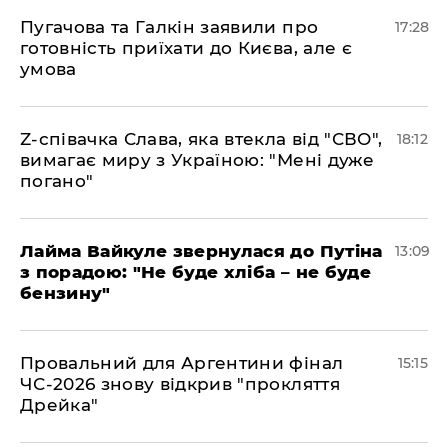
​Пугачова та Галкін заявили про
17:28
готовність приїхати до Києва, але є
умова
​Z-співачка Слава, яка втекла від "СВО",
18:12
вимагає миру з Україною: "Мені дуже
погано"
Лайма Вайкуле звернулася до Путіна
13:09
з порадою: "Не буде хліба – не буде
бензину"
Провальний для Аргентини фінал
15:15
ЧС-2026 знову відкрив "прокляття
Дрейка"