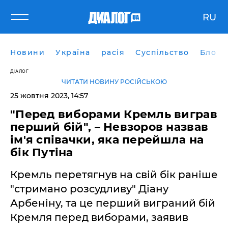
RU
Новини
Україна
расія
Суспільство
Блоги
ДІАЛОГ
ЧИТАТИ НОВИНУ РОСІЙСЬКОЮ
25 жовтня 2023, 14:57
"Перед виборами Кремль виграв
перший бій", – Невзоров назвав
ім'я співачки, яка перейшла на
бік Путіна
Кремль перетягнув на свій бік раніше
"стримано розсудливу" Діану
Арбеніну, та це перший виграний бій
Кремля перед виборами, заявив