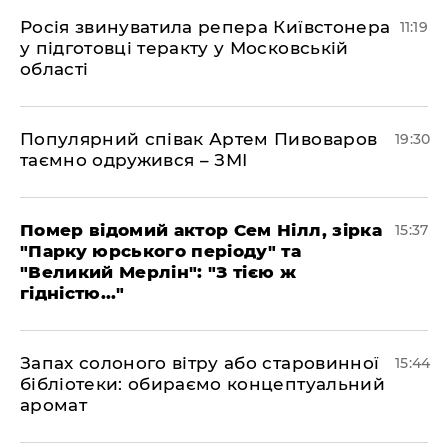
Росія звинуватила репера Київстонера
11:19
у підготовці теракту у Московській
області
Популярний співак Артем Пивоваров
19:30
таємно одружився – ЗМІ
Помер відомий актор Сем Нілл, зірка
15:37
"Парку юрського періоду" та
"Великий Мерлін": "З тією ж
гідністю..."
Запах солоного вітру або старовинної
15:44
бібліотеки: обираємо концептуальний
аромат