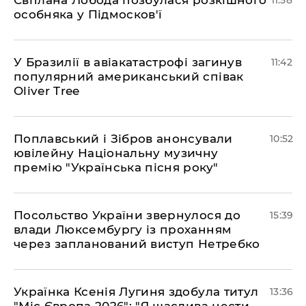
Світлана Лобода позбулася розкішного
11:58
особняка у Підмосков'ї
У Бразилії в авіакатастрофі загинув
11:42
популярний американський співак
Oliver Tree
Поплавський і Зібров анонсували
10:52
ювілейну Національну музичну
премію "Українська пісня року"
Посольство України звернулося до
15:39
влади Люксембургу із проханням
через запланований виступ Нетребко
Українка Ксенія Лугиня здобула титул
13:36