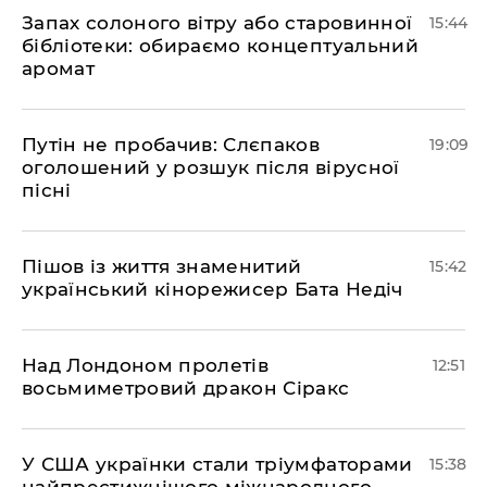
Запах солоного вітру або старовинної
15:44
бібліотеки: обираємо концептуальний
аромат
​Путін не пробачив: Слєпаков
19:09
оголошений у розшук після вірусної
пісні
Пішов із життя знаменитий
15:42
український кінорежисер Бата Недіч
Над Лондоном пролетів
12:51
восьмиметровий дракон Сіракс
У США українки стали тріумфаторами
15:38