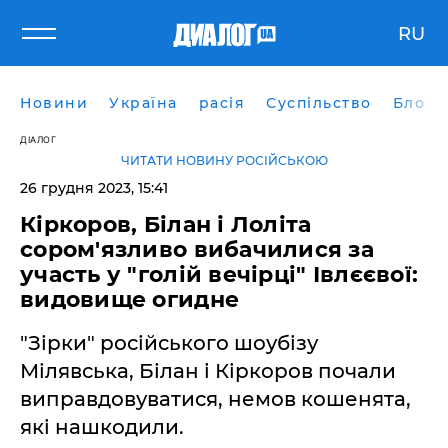
RU
Новини
Україна
расія
Суспільство
Блоги
ДІАЛОГ
ЧИТАТИ НОВИНУ РОСІЙСЬКОЮ
26 грудня 2023, 15:41
Кіркоров, Білан і Лоліта
сором'язливо вибачилися за
участь у "голій вечірці" Івлєєвої:
видовище огидне
"Зірки" російського шоубізу
Мілявська, Білан і Кіркоров почали
виправдовуватися, немов кошенята,
які нашкодили.