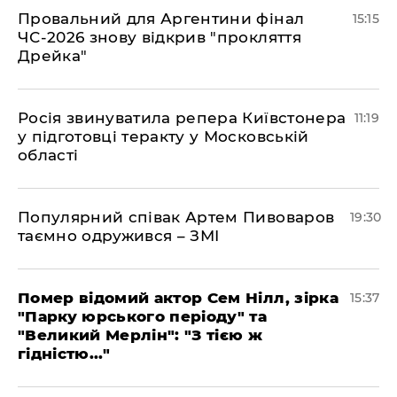
Провальний для Аргентини фінал
15:15
ЧС-2026 знову відкрив "прокляття
Дрейка"
Росія звинуватила репера Київстонера
11:19
у підготовці теракту у Московській
області
Популярний співак Артем Пивоваров
19:30
таємно одружився – ЗМІ
Помер відомий актор Сем Нілл, зірка
15:37
"Парку юрського періоду" та
"Великий Мерлін": "З тією ж
гідністю..."