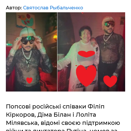
Автор:
Святослав Рыбальченко
Попсові російські співаки Філіп
Кіркоров, Діма Білан і Лоліта
Мілявська, відомі своєю підтримкою