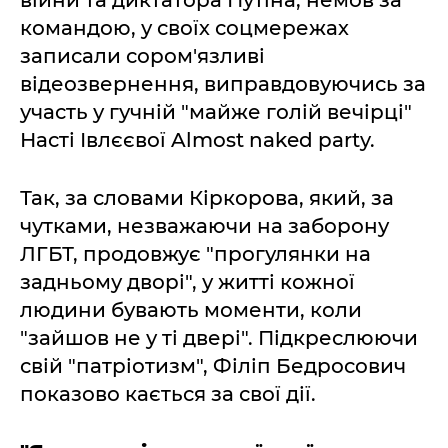
війни та диктатора Путіна, немов за
командою, у своїх соцмережах
записали сором'язливі
відеозвернення, виправдовуючись за
участь у гучній "майже голій вечірці"
Насті Івлєєвої Almost naked party.
Так, за словами Кіркорова, який, за
чутками, незважаючи на заборону
ЛГБТ, продовжує "прогулянки на
задньому дворі", у житті кожної
людини бувають моменти, коли
"зайшов не у ті двері". Підкреслюючи
свій "патріотизм", Філіп Бедросович
показово кається за свої дії.