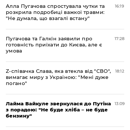
Алла Пугачова спростувала чутки та
16:19
розкрила подробиці важкої травми:
"Не думала, що взагалі встану"
​Пугачова та Галкін заявили про
17:28
готовність приїхати до Києва, але є
умова
​Z-співачка Слава, яка втекла від "СВО",
18:12
вимагає миру з Україною: "Мені дуже
погано"
Лайма Вайкуле звернулася до Путіна
13:09
з порадою: "Не буде хліба – не буде
бензину"