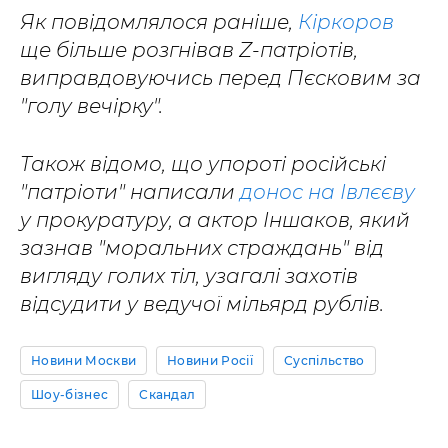
Як повідомлялося раніше,
Кіркоров
ще більше розгнівав Z-патріотів,
виправдовуючись перед Пєсковим за
"голу вечірку".
Також відомо, що упороті російські
"патріоти" написали
донос на Івлєєву
у прокуратуру, а актор Іншаков, який
зазнав "моральних страждань" від
вигляду голих тіл, узагалі захотів
відсудити у ведучої мільярд рублів.
Новини Москви
Новини Росії
Суспільство
Шоу-бізнес
Скандал