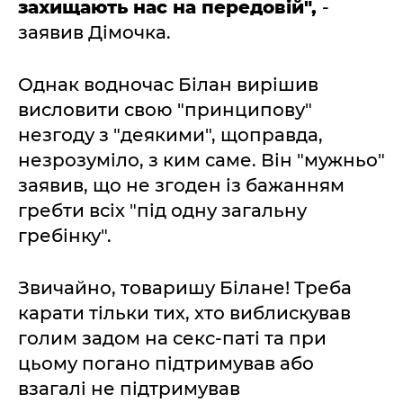
захищають нас на передовій",
-
заявив Дімочка.
Однак водночас Білан вирішив
висловити свою "принципову"
незгоду з "деякими", щоправда,
незрозуміло, з ким саме. Він "мужньо"
заявив, що не згоден із бажанням
гребти всіх "під одну загальну
гребінку".
Звичайно, товаришу Білане! Треба
карати тільки тих, хто виблискував
голим задом на секс-паті та при
цьому погано підтримував або
взагалі не підтримував