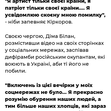
"Я артист тільки своєї країни, я
патріот тільки своєї країни.... Я
усвідомлюю скоєну мною помилку",
- ніби запевняє Кіркоров.
Своєю чергою, Діма Білан,
розмістивши відео на своїх сторінках
у соціальних мережах, заспівав
дифірамби російським окупантам, які
воюють в Україні, аби ті його не
побили.
"Включень із цієї вечірки у моїх
соцмережах не було... Я прекрасно
розумію обурення наших людей, а
тим більше наших хлопців, які зараз