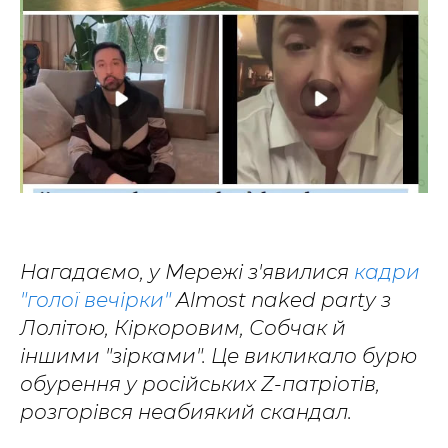
Нагадаємо, у Мережі з'явилися
кадри
"голої вечірки"
Almost naked party з
Лолітою, Кіркоровим, Собчак й
іншими "зірками". Це викликало бурю
обурення у російських Z-патріотів,
розгорівся неабиякий скандал.