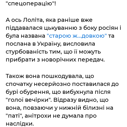
"спецоперацію"!
А ось Лоліта, яка раніше вже
піддавалася цькуванню з боку росіян і
була названа
"старою ж...довкою"
та
послана в Україну, висловила
стурбованість тим, що її можуть
прибрати з новорічних передач.
Також вона пошкодувала, що
спочатку несерйозно поставилася до
бурі обурення, що вибухнула після
"голої вечірки". Відразу видно, що
вона, повзаючи у нижній білизні на
"паті", анітрохи не думала про
наслідки.