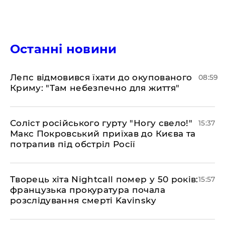
Останні новини
Лепс відмовився їхати до окупованого
08:59
Криму: "Там небезпечно для життя"
Соліст російського гурту "Ногу свело!"
15:37
Макс Покровський приїхав до Києва та
потрапив під обстріл Росії
Творець хіта Nightcall помер у 50 років:
15:57
французька прокуратура почала
розслідування смерті Kavinsky