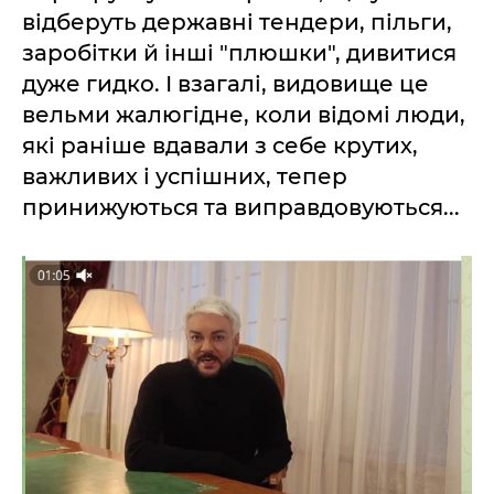
відберуть державні тендери, пільги,
заробітки й інші "плюшки", дивитися
дуже гидко. І взагалі, видовище це
вельми жалюгідне, коли відомі люди,
які раніше вдавали з себе крутих,
важливих і успішних, тепер
принижуються та виправдовуються...