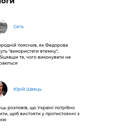
логи
Сеть
ородній пояснив, як Федорова
уть "використати втемну",
біцявши те, чого виконувати не
раються
Юрій Швець
ць розповів, що Україні потрібно
ити, щоб вистояти у протистоянні з
ією