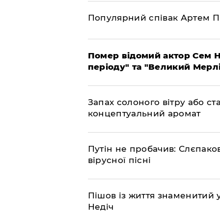
Популярний співак Артем П
Помер відомий актор Сем Н
періоду" та "Великий Мерлін
Запах солоного вітру або ст
концептуальний аромат
​Путін не пробачив: Слєпак
вірусної пісні
Пішов із життя знаменитий 
Недіч