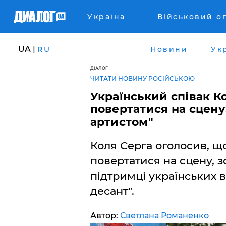
Україна
Військовий о
UA |
RU
Новини
Ук
ДІАЛОГ
ЧИТАТИ НОВИНУ РОСІЙСЬКОЮ
Український співак К
повертатися на сцену:
артистом"
Коля Серга оголосив, щ
повертатися на сцену, 
підтримці українських в
десант".
Автор:
Светлана Романенко