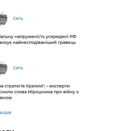
Сеть
іальну напруженість усередині РФ
вокує найнесподіваніший гравець
Сеть
ва стратегія Кремля", – експерти
снили слова Мірошника про війну з
аїною
льше