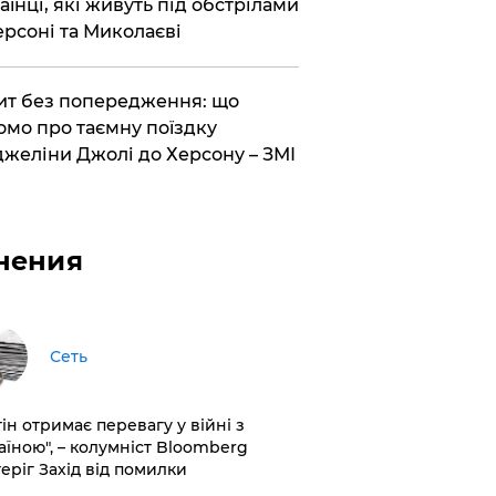
аїнці, які живуть під обстрілами
ерсоні та Миколаєві
ит без попередження: що
омо про таємну поїздку
желіни Джолі до Херсону – ЗМІ
нения
Сеть
ін отримає перевагу у війні з
аїною", – колумніст Bloomberg
теріг Захід від помилки