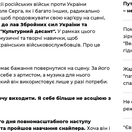
Пут
ії російських військ проти України
– н
ля Серга, як і багато інших, радикально
о щоб продовжувати свою кар'єру на сцені,
 до лав Збройних сил України та
Пом
 "Культурний десант".
У рамках цього
зір
 музичні та творчі навички, щоб
"Ве
раїнських військовослужбовців. Про це
гідн
 має бажання повернутися на сцену. За його
Жад
 себе з артистом, а музика для нього
"па
кий він використовує лише у разі потреби.
спа
хочу виходити. Я себе більше не асоціюю з
​Не
реж
го дня повномасштабного наступу
​“Є
 та пройшов навчання снайпера.
Хоча він і