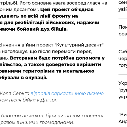
сен
стрільбі, його основна увага зосередилася на
уві
урним десантом".
Цей проект об'єднав
ушають по всій лінії фронту на
я для реабілітації військових, надаючи
Пом
маючи бойовий дух бійців.
роз
кінчення війни проект "Культурний десант"
 наголошує, що після перемоги перед
Саб
ань.
Ветеранам буде потрібна допомога у
чер
суспільство, а також доведеться вирішити
гот
пованими територіями та ментальною
ебували в окупації.
Укр
"ру
 Коля Серьга
відповів саркастичною піснею
укр
м після бійки у Дніпрі.
"Ви
, блогери не мають бути винятком і повинні
Анд
 разом з іншими громадянами.