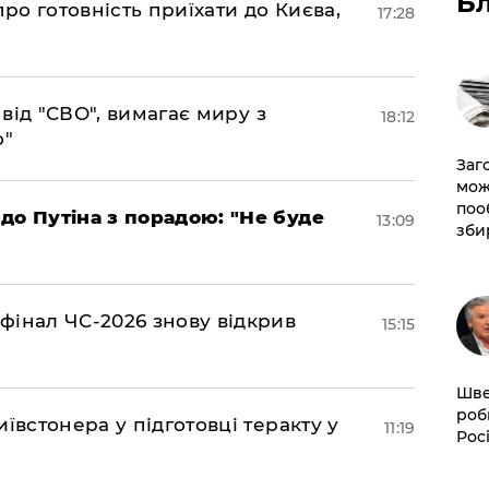
Б
про готовність приїхати до Києва,
17:28
а від "СВО", вимагає миру з
18:12
о"
Заг
мож
поо
до Путіна з порадою: "Не буде
13:09
зби
фінал ЧС-2026 знову відкрив
15:15
Шве
роб
ївстонера у підготовці теракту у
11:19
Рос