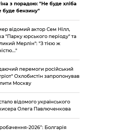
іна з порадою: "Не буде хліба
е буде бензину"
ер відомий актор Сем Нілл,
ка "Парку юрського періоду" та
ликий Мерлін": "З тією ж
істю..."
аючий перемоги російський
тріот" Охлобистін запропонував
лити Москву
 стало відомого українського
исера Олега Павлюченкова
вробачення-2026”: Болгарія