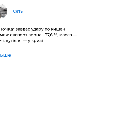
Сеть
оЛоЧКа" завдає удару по кишені
мля: експорт зерна −37,6 %, масла —
чі, вугілля — у кризі
льше