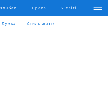
Донбас
Преса
У світі
Думка
Стиль життя