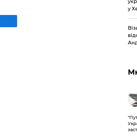
укр
у Х
Віз
від
Анд
М
"Пут
Укр
зас