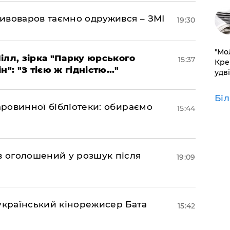
ивоваров таємно одружився – ЗМІ
19:30
​"М
ілл, зірка "Парку юрського
15:37
Кре
": "З тією ж гідністю..."
удві
Бі
аровинної бібліотеки: обираємо
15:44
ов оголошений у розшук після
19:09
український кінорежисер Бата
15:42