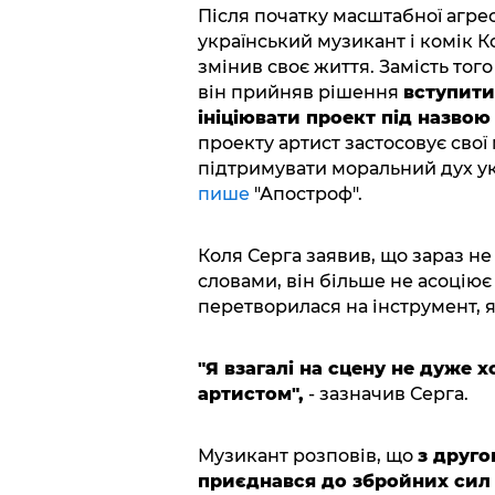
Після початку масштабної агрес
український музикант і комік Ко
змінив своє життя. Замість тог
він прийняв рішення
вступити
ініціювати проект під назвою
проекту артист застосовує свої
підтримувати моральний дух ук
пише
"Апостроф".
Коля Серга заявив, що зараз не
словами, він більше не асоціює
перетворилася на інструмент, я
"Я взагалі на сцену не дуже 
артистом",
- зазначив Серга.
Музикант розповів, що
з друго
приєднався до збройних сил