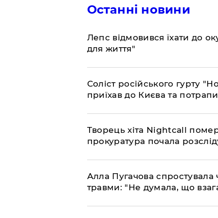
Останні новини
Лепс відмовився їхати до о
для життя"
Соліст російського гурту "Н
приїхав до Києва та потрапив
Творець хіта Nightcall поме
прокуратура почала розслід
Алла Пугачова спростувала 
травми: "Не думала, що взаг