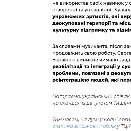
не використав своїх навичок у 
створенні та управлінні "Культ
українських артистів, які вир
деокуповані території та місц
культурну підтримку та підні
За словами музиканта, після за
продовжить свою роботу. Серга
Україною виникне чимало завд
реабілітації та інтеграції у 
проблеми, пов'язані з деоку
реінтеграцією людей, які пер
Нагадаємо, український співак
на скандал із депутатом Тищенко
Тим часом, на думку Колі Серги
стати на військовий облік
у ТЦК