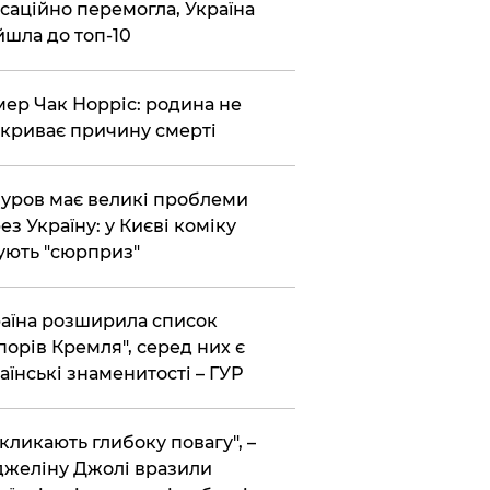
саційно перемогла, Україна
йшла до топ-10
ер Чак Норріс: родина не
криває причину смерті
уров має великі проблеми
ез Україну: у Києві коміку
ують "сюрприз"
аїна розширила список
порів Кремля", серед них є
аїнські знаменитості – ГУР
кликають глибоку повагу", –
желіну Джолі вразили