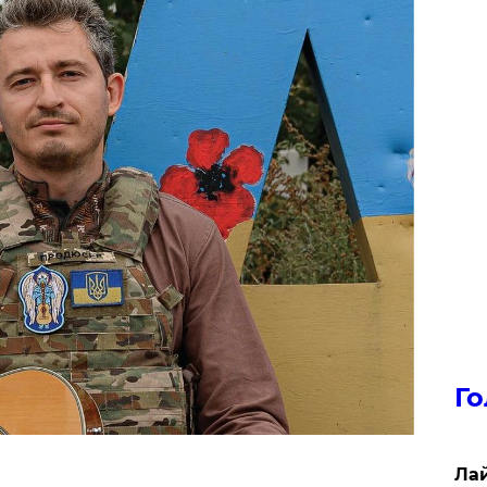
Го
Лай