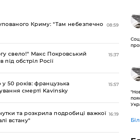
купованого Криму: "Там небезпечно
08:59
Соц
про
огу свело!" Макс Покровський
15:37
 під обстріл Росії
р у 50 років: французька
15:57
ування смерті Kavinsky
"Но
поя
Укр
чутки та розкрила подробиці важкої
16:19
Бі
алі встану"