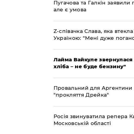
​Пугачова та Галкін заявили 
але є умова
​Z-співачка Слава, яка втекл
Україною: "Мені дуже поган
Лайма Вайкуле звернулася 
хліба – не буде бензину"
Провальний для Аргентини 
"прокляття Дрейка"
Росія звинуватила репера Ки
Московській області