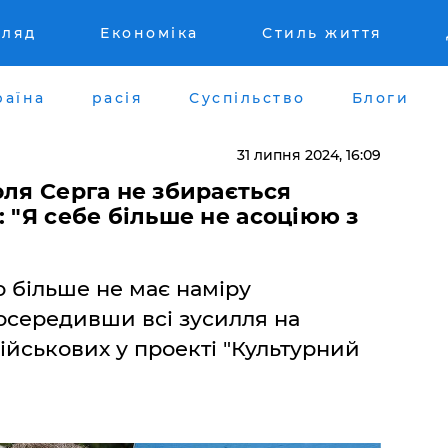
гляд
Економіка
Стиль життя
раїна
расія
Суспільство
Блоги
31 липня 2024, 16:09
оля Серга не збирається
 "Я себе більше не асоціюю з
о більше не має наміру
зосередивши всі зусилля на
ійськових у проекті "Культурний