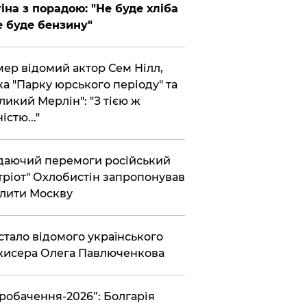
іна з порадою: "Не буде хліба
е буде бензину"
ер відомий актор Сем Нілл,
ка "Парку юрського періоду" та
ликий Мерлін": "З тією ж
істю..."
аючий перемоги російський
тріот" Охлобистін запропонував
лити Москву
 стало відомого українського
исера Олега Павлюченкова
вробачення-2026”: Болгарія