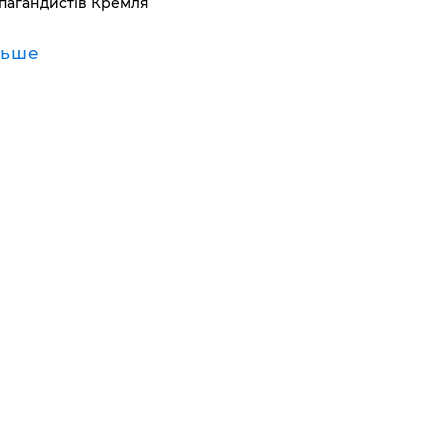
пагандистів Кремля
льше