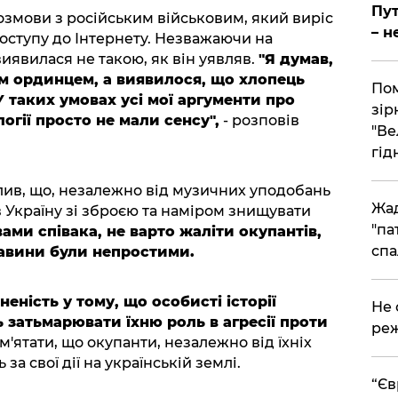
Пут
змови з російським військовим, який виріс
– н
доступу до Інтернету. Незважаючи на
виявилася не такою, як він уявляв.
"Я думав,
м ординцем, а виявилося, що хлопець
Пом
У таких умовах усі мої аргументи про
зір
огії просто не мали сенсу",
- розповів
"Ве
гідн
ив, що, незалежно від музичних уподобань
Жад
 Україну зі зброєю та наміром знищувати
"па
вами співака, не варто жаліти окупантів,
спа
тавини були непростими.
ність у тому, що особисті історії
​Не
 затьмарювати їхню роль в агресії проти
реж
'ятати, що окупанти, незалежно від їхніх
за свої дії на українській землі.
​“Є