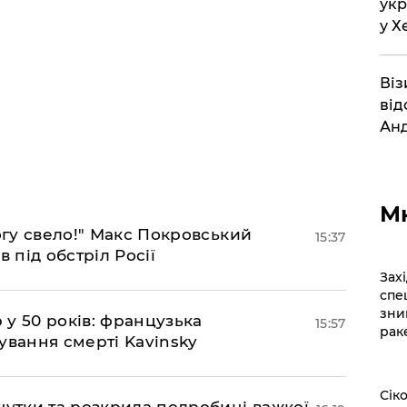
укр
у Х
Віз
від
Анд
М
огу свело!" Макс Покровський
15:37
 під обстріл Росії
​За
спе
зни
р у 50 років: французька
15:57
рак
ування смерті Kavinsky
​Сі