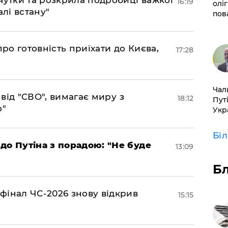
чутки та розкрила подробиці важкої
16:19
оліг
алі встану"
пов
про готовність приїхати до Києва,
17:28
​Ча
а від "СВО", вимагає миру з
18:12
Пут
о"
Укр
Бі
до Путіна з порадою: "Не буде
13:09
Б
фінал ЧС-2026 знову відкрив
15:15