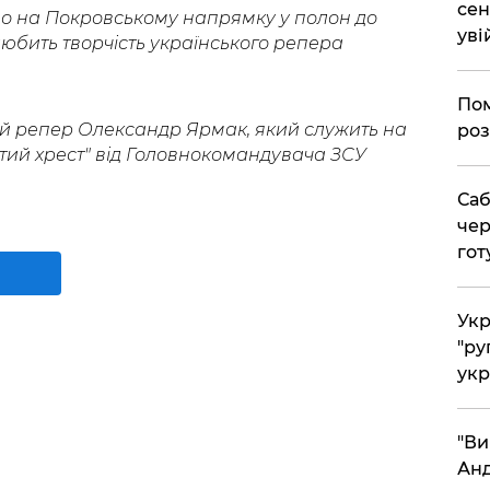
сен
о на Покровському напрямку у полон до
уві
любить творчість українського репера
Пом
й репер Олександр Ярмак, який служить на
роз
отий хрест" від Головнокомандувача ЗСУ
Саб
чер
гот
Укр
"ру
укр
"Ви
Анд