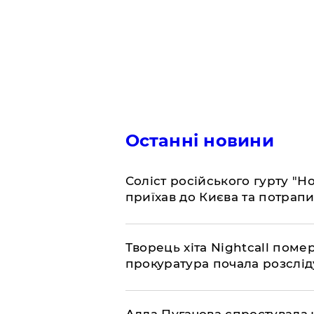
Останні новини
Соліст російського гурту "Н
приїхав до Києва та потрапив
Творець хіта Nightcall поме
прокуратура почала розслід