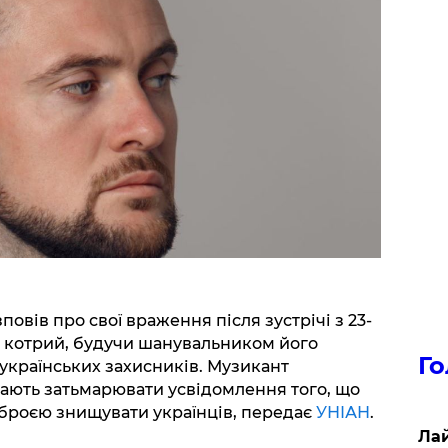
вів про свої враження після зустрічі з 23-
, котрий, будучи шанувальником його
Го
 українських захисників. Музикант
 мають затьмарювати усвідомлення того, що
зброєю знищувати українців, передає
УНІАН
.
Лай