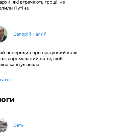
архи, які втрачають гроші, не
алили Путіна
Валерій Чалий
лий попередив про наступний крок
іна, спрямований на те, щоб
аїна капітулювала
льше
логи
Сеть