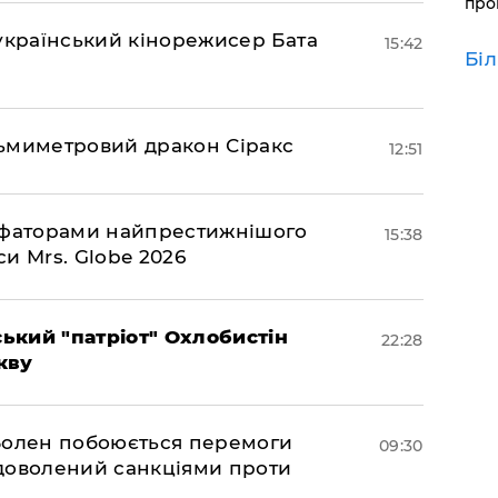
про
український кінорежисер Бата
15:42
Бі
ьмиметровий дракон Сіракс
12:51
мфаторами найпрестижнішого
15:38
и Mrs. Globe 2026
ький "патріот" Охлобистін
22:28
кву
Болен побоюється перемоги
09:30
задоволений санкціями проти