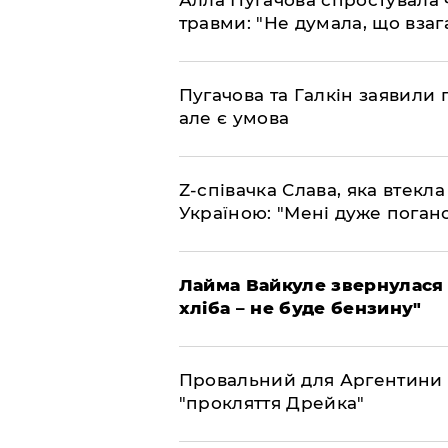
Алла Пугачова спростувала 
травми: "Не думала, що взаг
​Пугачова та Галкін заявили 
але є умова
​Z-співачка Слава, яка втекл
Україною: "Мені дуже поган
Лайма Вайкуле звернулася 
хліба – не буде бензину"
Провальний для Аргентини 
"прокляття Дрейка"