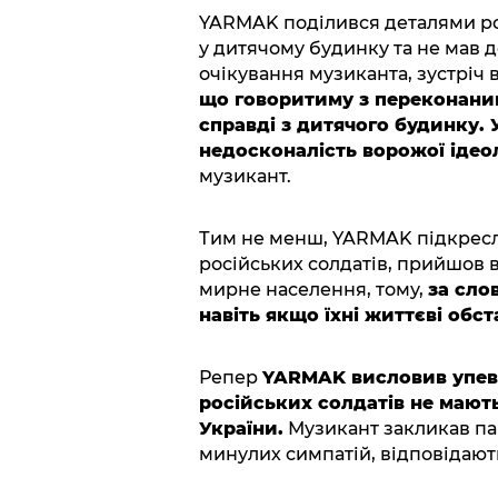
YARMAK поділився деталями ро
у дитячому будинку та не мав 
очікування музиканта, зустріч 
що говоритиму з переконани
справді з дитячого будинку. 
недосконалість ворожої ідеол
музикант.
Тим не менш, YARMAK підкресл
російських солдатів, прийшов в
мирне населення, тому,
за сло
навіть якщо їхні життєві обс
Репер
YARMAK висловив упевне
російських солдатів не мають
України.
Музикант закликав пам
минулих симпатій, відповідають 