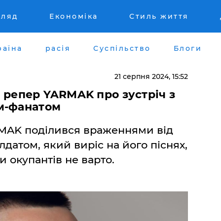
гляд
Економіка
Стиль життя
раїна
расія
Суспільство
Блоги
21 серпня 2024, 15:52
 – репер YARMAK про зустріч з
м-фанатом
MAK поділився враженнями від
лдатом, який виріс на його піснях,
и окупантів не варто.