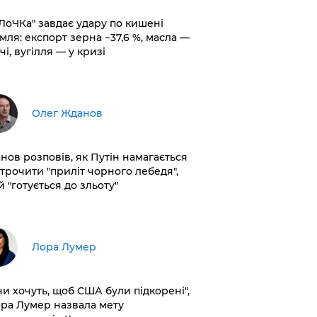
оЛоЧКа" завдає удару по кишені
мля: експорт зерна −37,6 %, масла —
чі, вугілля — у кризі
Олег Жданов
нов розповів, як Путін намагається
строчити "приліт чорного лебедя",
 "готується до зльоту"
​Лора Лумер
ни хочуть, щоб США були підкорені",
ора Лумер назвала мету