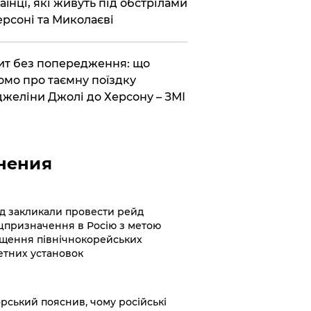
аїнці, які живуть під обстрілами
ерсоні та Миколаєві
ит без попередження: що
омо про таємну поїздку
желіни Джолі до Херсону – ЗМІ
нения
хід закликали провести рейд
цпризначення в Росію з метою
щення північнокорейських
етних установок
корський пояснив, чому російські