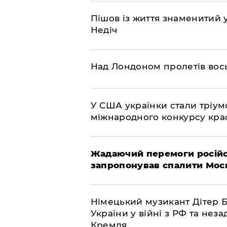
Пішов із життя знаменитий 
Недіч
Над Лондоном пролетів вос
У США українки стали тріу
міжнародного конкурсу крас
Жадаючий перемоги російс
запропонував спалити Мос
Німецький музикант Дітер 
України у війні з РФ та не
Кремля