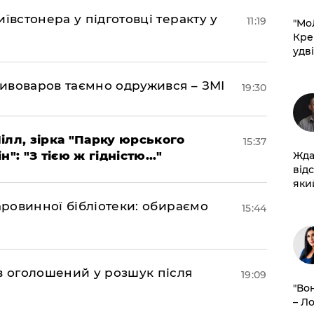
ївстонера у підготовці теракту у
11:19
​"М
Кре
удві
ивоваров таємно одружився – ЗМІ
19:30
ілл, зірка "Парку юрського
15:37
": "З тією ж гідністю..."
Жда
від
який
аровинної бібліотеки: обираємо
15:44
ов оголошений у розшук після
19:09
"Во
– Л