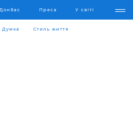
Донбас
Преса
У світі
Думка
Стиль життя