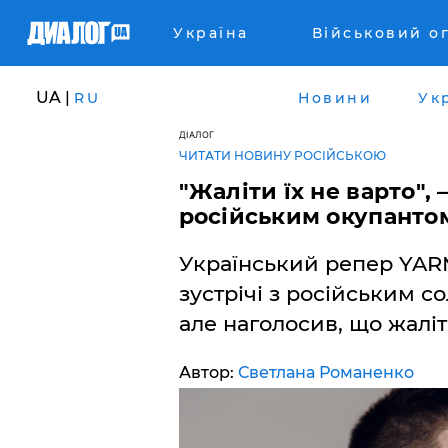
Україна
Військовий о
UA |
RU
Новини
Ук
ДІАЛОГ
ЧИТАТИ НОВИНУ РОСІЙСЬКОЮ
"Жаліти їх не варто",
російським окупанто
Український репер YAR
зустрічі з російським со
але наголосив, що жаліт
Автор:
Светлана Романенко