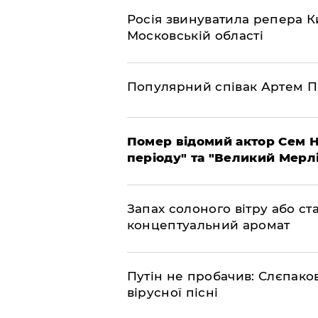
Росія звинуватила репера Ки
Московській області
Популярний співак Артем П
Помер відомий актор Сем Н
періоду" та "Великий Мерлін
Запах солоного вітру або ст
концептуальний аромат
​Путін не пробачив: Слєпак
вірусної пісні