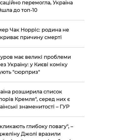
саційно перемогла, Україна
йшла до топ-10
ер Чак Норріс: родина не
криває причину смерті
уров має великі проблеми
ез Україну: у Києві коміку
ують "сюрприз"
аїна розширила список
порів Кремля", серед них є
аїнські знаменитості – ГУР
кликають глибоку повагу", –
желіну Джолі вразили