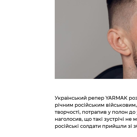
Український репер YARMAK розпо
річним російським військовим
творчості, потрапив у полон до
наголосив, що такі зустрічі не
російські солдати прийшли зі 