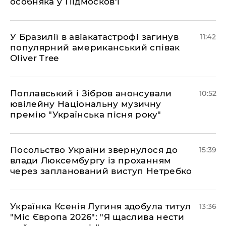
особняка у Підмосков'ї
У Бразилії в авіакатастрофі загинув
11:42
популярний американський співак
Oliver Tree
Поплавський і Зібров анонсували
10:52
ювілейну Національну музичну
премію "Українська пісня року"
Посольство України звернулося до
15:39
влади Люксембургу із проханням
через запланований виступ Нетребко
Українка Ксенія Лугиня здобула титул
13:36
"Міс Європа 2026": "Я щаслива нести