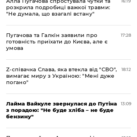
Алла Пугачова спростувала чутки та
16:19
розкрила подробиці важкої травми:
"Не думала, що взагалі встану"
​Пугачова та Галкін заявили про
17:28
готовність приїхати до Києва, але є
умова
​Z-співачка Слава, яка втекла від "СВО",
18:12
вимагає миру з Україною: "Мені дуже
погано"
Лайма Вайкуле звернулася до Путіна
13:09
з порадою: "Не буде хліба – не буде
бензину"