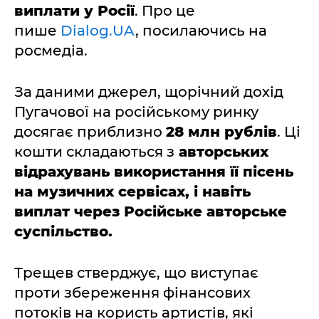
виплати у Росії
. Про це
пише
Dialog.UA
, посилаючись на
росмедіа.
За даними джерел, щорічний дохід
Пугачової на російському ринку
досягає приблизно
28 млн рублів
. Ці
кошти складаються з
авторських
відрахувань використання її пісень
на музичних сервісах, і навіть
виплат через Російське авторське
суспільство.
Трещев стверджує, що виступає
проти збереження фінансових
потоків на користь артистів, які