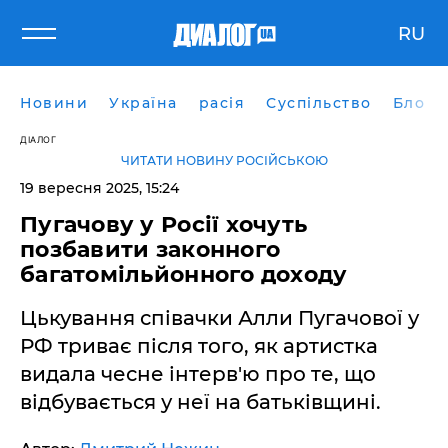
RU
Новини
Україна
расія
Суспільство
Блоги
ДІАЛОГ
ЧИТАТИ НОВИНУ РОСІЙСЬКОЮ
19 вересня 2025, 15:24
Пугачову у Росії хочуть
позбавити законного
багатомільйонного доходу
Цькування співачки Алли Пугачової у
РФ триває після того, як артистка
видала чесне інтерв'ю про те, що
відбувається у неї на батьківщині.