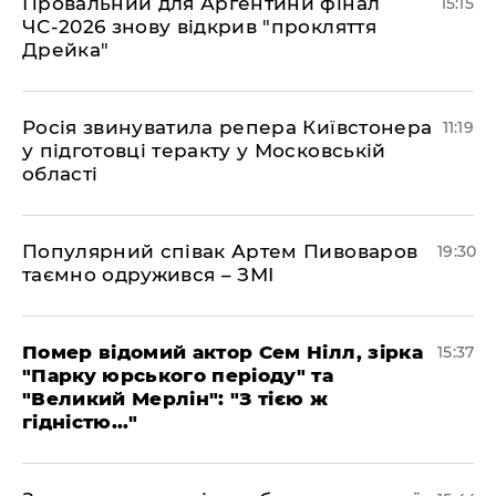
Провальний для Аргентини фінал
15:15
ЧС-2026 знову відкрив "прокляття
Дрейка"
Росія звинуватила репера Київстонера
11:19
у підготовці теракту у Московській
області
Популярний співак Артем Пивоваров
19:30
таємно одружився – ЗМІ
Помер відомий актор Сем Нілл, зірка
15:37
"Парку юрського періоду" та
"Великий Мерлін": "З тією ж
гідністю..."