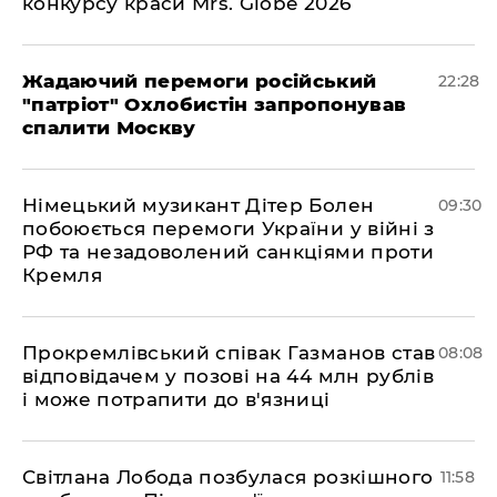
конкурсу краси Mrs. Globe 2026
Жадаючий перемоги російський
22:28
"патріот" Охлобистін запропонував
спалити Москву
Німецький музикант Дітер Болен
09:30
побоюється перемоги України у війні з
РФ та незадоволений санкціями проти
Кремля
​Прокремлівський співак Газманов став
08:08
відповідачем у позові на 44 млн рублів
і може потрапити до в'язниці
Світлана Лобода позбулася розкішного
11:58