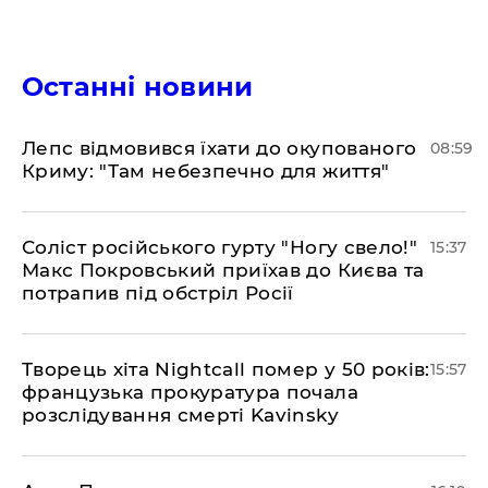
Останні новини
Лепс відмовився їхати до окупованого
08:59
Криму: "Там небезпечно для життя"
Соліст російського гурту "Ногу свело!"
15:37
Макс Покровський приїхав до Києва та
потрапив під обстріл Росії
Творець хіта Nightcall помер у 50 років:
15:57
французька прокуратура почала
розслідування смерті Kavinsky