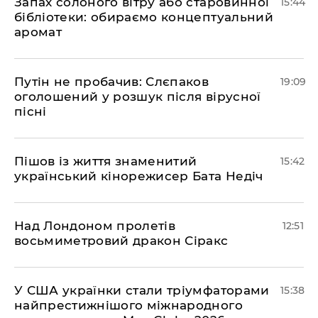
Запах солоного вітру або старовинної
15:44
бібліотеки: обираємо концептуальний
аромат
​Путін не пробачив: Слєпаков
19:09
оголошений у розшук після вірусної
пісні
Пішов із життя знаменитий
15:42
український кінорежисер Бата Недіч
Над Лондоном пролетів
12:51
восьмиметровий дракон Сіракс
У США українки стали тріумфаторами
15:38
найпрестижнішого міжнародного