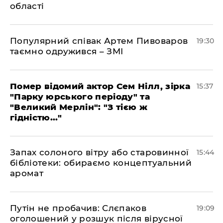
області
Популярний співак Артем Пивоваров
19:30
таємно одружився – ЗМІ
Помер відомий актор Сем Нілл, зірка
15:37
"Парку юрського періоду" та
"Великий Мерлін": "З тією ж
гідністю..."
Запах солоного вітру або старовинної
15:44
бібліотеки: обираємо концептуальний
аромат
​Путін не пробачив: Слєпаков
19:09
оголошений у розшук після вірусної