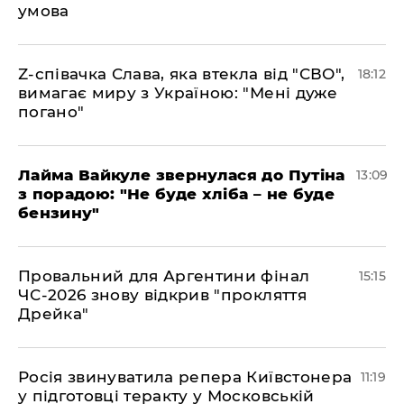
умова
​Z-співачка Слава, яка втекла від "СВО",
18:12
вимагає миру з Україною: "Мені дуже
погано"
Лайма Вайкуле звернулася до Путіна
13:09
з порадою: "Не буде хліба – не буде
бензину"
Провальний для Аргентини фінал
15:15
ЧС-2026 знову відкрив "прокляття
Дрейка"
Росія звинуватила репера Київстонера
11:19
у підготовці теракту у Московській