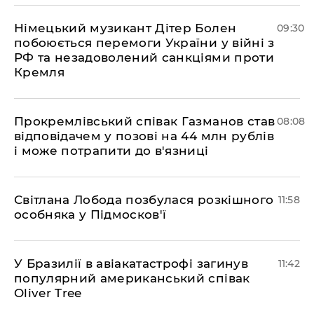
Німецький музикант Дітер Болен
09:30
побоюється перемоги України у війні з
РФ та незадоволений санкціями проти
Кремля
​Прокремлівський співак Газманов став
08:08
відповідачем у позові на 44 млн рублів
і може потрапити до в'язниці
Світлана Лобода позбулася розкішного
11:58
особняка у Підмосков'ї
У Бразилії в авіакатастрофі загинув
11:42
популярний американський співак
Oliver Tree