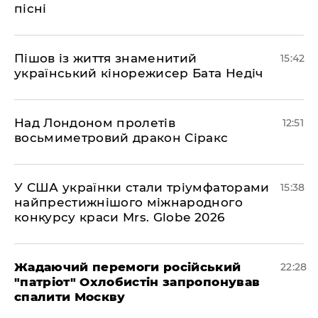
пісні
Пішов із життя знаменитий
15:42
український кінорежисер Бата Недіч
Над Лондоном пролетів
12:51
восьмиметровий дракон Сіракс
У США українки стали тріумфаторами
15:38
найпрестижнішого міжнародного
конкурсу краси Mrs. Globe 2026
Жадаючий перемоги російський
22:28
"патріот" Охлобистін запропонував
спалити Москву