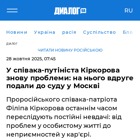
RU
Новини
Україна
расія
Суспільство
Блоги
ДІАЛОГ
ЧИТАТИ НОВИНУ РОСІЙСЬКОЮ
28 жовтня 2025, 07:45
У співака-путініста Кіркорова
знову проблеми: на нього вдруге
подали до суду у Москві
Проросійського співака-патріота
Філіпа Кіркорова останнім часом
переслідують постійні невдачі: від
проблем у особистому житті до
неприємностей у кар'єрі.