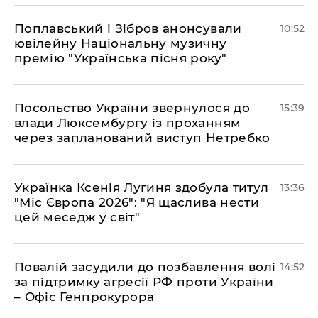
Поплавський і Зібров анонсували
10:52
ювілейну Національну музичну
премію "Українська пісня року"
Посольство України звернулося до
15:39
влади Люксембургу із проханням
через запланований виступ Нетребко
Українка Ксенія Лугиня здобула титул
13:36
"Міс Європа 2026": "Я щаслива нести
цей меседж у світ"
Повалій засудили до позбавлення волі
14:52
за підтримку агресії РФ проти України
– Офіс Генпрокурора