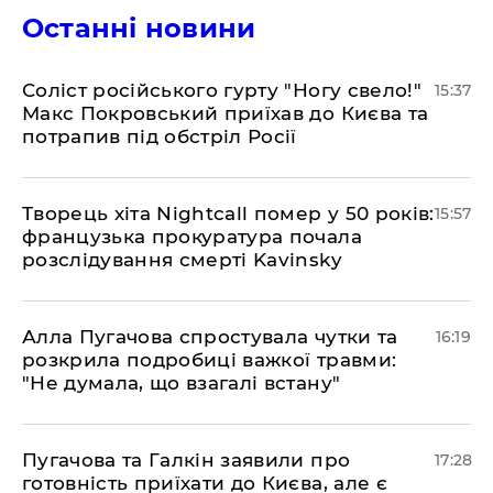
Останні новини
Соліст російського гурту "Ногу свело!"
15:37
Макс Покровський приїхав до Києва та
потрапив під обстріл Росії
Творець хіта Nightcall помер у 50 років:
15:57
французька прокуратура почала
розслідування смерті Kavinsky
Алла Пугачова спростувала чутки та
16:19
розкрила подробиці важкої травми:
"Не думала, що взагалі встану"
​Пугачова та Галкін заявили про
17:28
готовність приїхати до Києва, але є