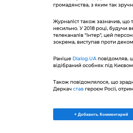
громадянства, з яким так зручн
Журналіст також зазначив, що т
несильно. У 2018 році, будучи 
телеканалів "Інтер", цей персо
зокрема, виступав проти декому
Раніше
Dialog.UA
повідомляв, 
відібраний особняк під Києвом 
Також повідомлялося, що зрадни
Деркач
став
героєм Росії, отри
+ Добавить Комментарий