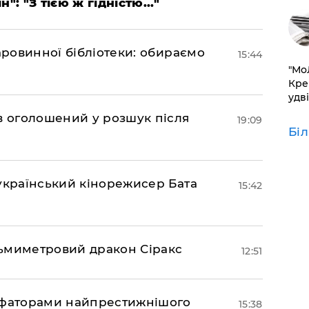
": "З тією ж гідністю..."
аровинної бібліотеки: обираємо
15:44
​"М
Кре
удві
ов оголошений у розшук після
19:09
Бі
український кінорежисер Бата
15:42
ьмиметровий дракон Сіракс
12:51
мфаторами найпрестижнішого
15:38