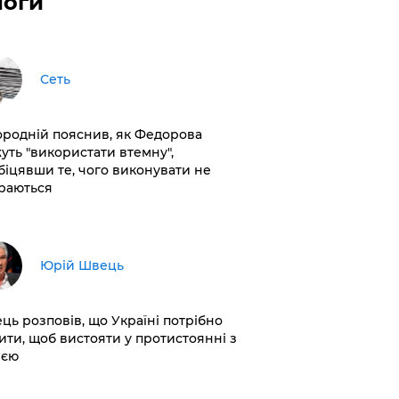
логи
Сеть
ородній пояснив, як Федорова
уть "використати втемну",
біцявши те, чого виконувати не
раються
Юрій Швець
ць розповів, що Україні потрібно
ити, щоб вистояти у протистоянні з
ією