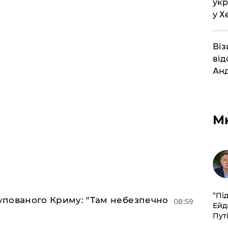
укр
у Х
Віз
від
Анд
М
​“Пі
купованого Криму: "Там небезпечно
08:59
Ейд
Пут