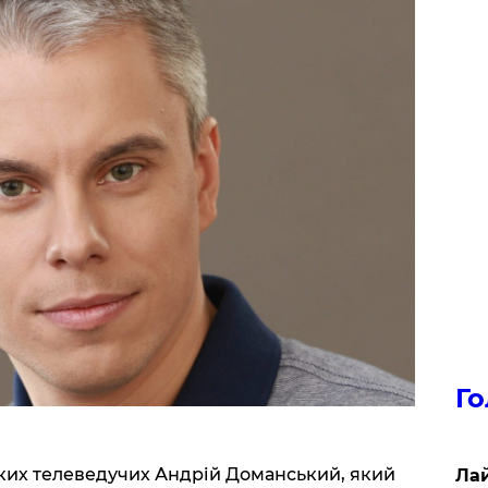
Го
ьких телеведучих Андрій Доманський, який
Лай