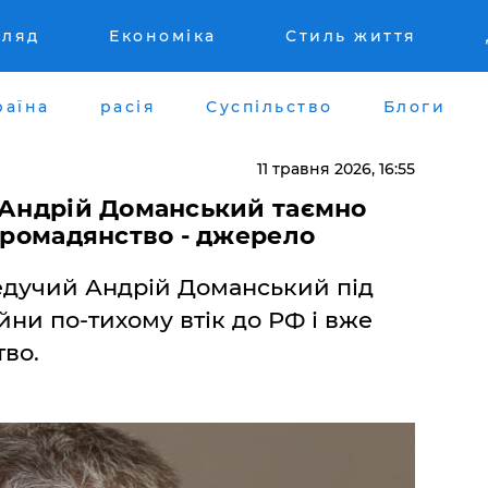
гляд
Економіка
Стиль життя
раїна
расія
Суспільство
Блоги
11 травня 2026, 16:55
" Андрій Доманський таємно
 громадянство - джерело
едучий Андрій Доманський під
йни по-тихому втік до РФ і вже
во.