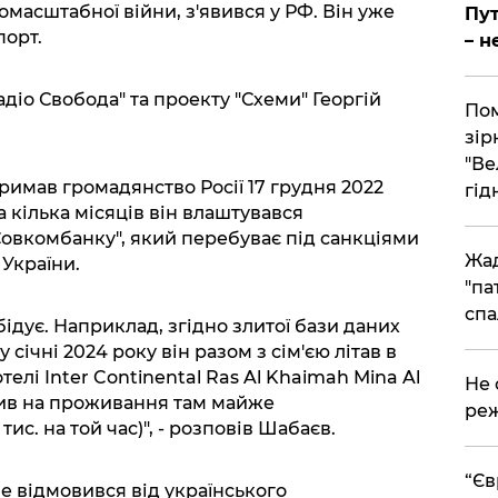
масштабної війни, з'явився у РФ. Він уже
Пут
порт.
– н
адіо Свобода" та проекту "Схеми" Георгій
Пом
зір
"Ве
римав громадянство Росії 17 грудня 2022
гідн
а кілька місяців він влаштувався
Совкомбанку", який перебуває під санкціями
Жад
 України.
"па
спа
ідує. Наприклад, згідно злитої бази даних
 січні 2024 року він разом з сім'єю літав в
телі Inter Continental Ras Al Khaimah Mina Al
​Не
атив на проживання там майже
реж
тис. на той час)", - розповів Шабаєв.
​“Є
е відмовився від українського