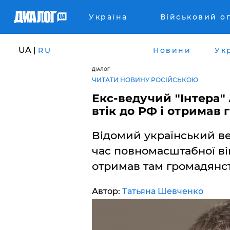
Україна
Військовий о
UA |
RU
Новини
Ук
ДІАЛОГ
ЧИТАТИ НОВИНУ РОСІЙСЬКОЮ
​Екс-ведучий "Інтера
втік до РФ і отримав
Відомий український в
час повномасштабної ві
отримав там громадянст
Автор:
Татьяна Шевченко