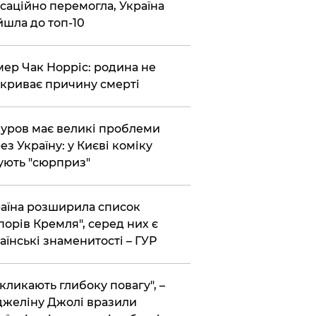
саційно перемогла, Україна
йшла до топ-10
ер Чак Норріс: родина не
криває причину смерті
уров має великі проблеми
ез Україну: у Києві коміку
ують "сюрприз"
аїна розширила список
порів Кремля", серед них є
аїнські знаменитості – ГУР
кликають глибоку повагу", –
желіну Джолі вразили