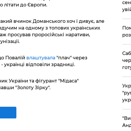
сен
о літати до Європи.
уві
акий вчинок Доманського хоч і дивує, але
Пом
ведучим на одному з топових українських
наж просував проросійські наративи,
роз
нізації.
Саб
що Повалій
влаштувала
"плач" через
чер
- українці відповіли зрадниці.
гот
к України та фігурант "Мідаса"
Укр
мавши "Золоту Зірку".
"ру
укр
"Ви
Анд