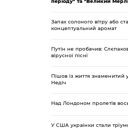
періоду" та "Великий Мерлін
Запах солоного вітру або ст
концептуальний аромат
​Путін не пробачив: Слєпак
вірусної пісні
Пішов із життя знаменитий 
Недіч
Над Лондоном пролетів вос
У США українки стали тріу