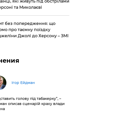
аїнці, які живуть під обстрілами
ерсоні та Миколаєві
ит без попередження: що
омо про таємну поїздку
желіни Джолі до Херсону – ЗМІ
нения
Ігор Ейдман
дставить голову під табакерку”, –
ман описав сценарій краху влади
іна