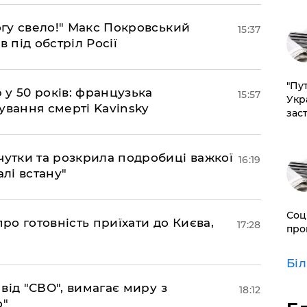
огу свело!" Макс Покровський
15:37
 під обстріл Росії
"Пут
р у 50 років: французька
15:57
Укр
ування смерті Kavinsky
зас
чутки та розкрила подробиці важкої
16:19
алі встану"
Соц
про готовність приїхати до Києва,
17:28
про
Бі
а від "СВО", вимагає миру з
18:12
о"