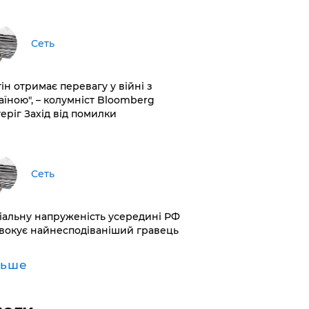
Сеть
ін отримає перевагу у війні з
аїною", – колумніст Bloomberg
теріг Захід від помилки
Сеть
іальну напруженість усередині РФ
вокує найнесподіваніший гравець
льше