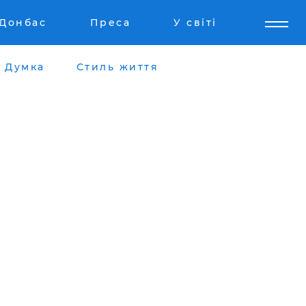
Донбас
Преса
У світі
Думка
Стиль життя