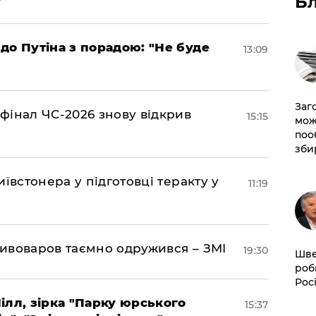
Б
до Путіна з порадою: "Не буде
13:09
Заг
фінал ЧС-2026 знову відкрив
15:15
мож
поо
зби
ївстонера у підготовці теракту у
11:19
ивоваров таємно одружився – ЗМІ
19:30
Шве
роб
Рос
ілл, зірка "Парку юрського
15:37