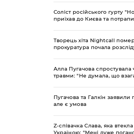
Соліст російського гурту "Н
приїхав до Києва та потрапив
Творець хіта Nightcall поме
прокуратура почала розслід
Алла Пугачова спростувала 
травми: "Не думала, що взаг
​Пугачова та Галкін заявили 
але є умова
​Z-співачка Слава, яка втекл
Україною: "Мені дуже поган