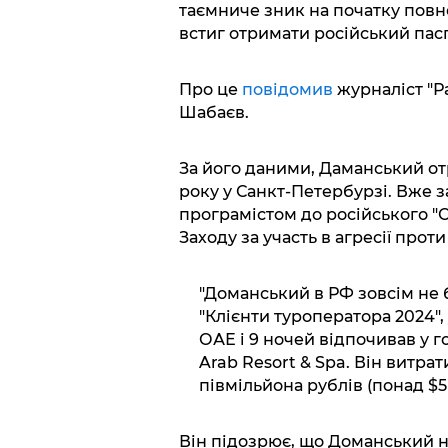
таємниче зник на початку повно
встиг отримати російський пас
Про це
повідомив
журналіст "Р
Шабаєв.
За його даними, Даманський от
року у Санкт-Петербурзі. Вже з
програмістом до російського "
Заходу за участь в агресії проти
"Доманський в РФ зовсім не б
"Клієнти туроператора 2024", у
ОАЕ і 9 ночей відпочивав у го
Arab Resort & Spa. Він витр
півмільйона рублів (понад $5 
Він підозрює, що Доманський н