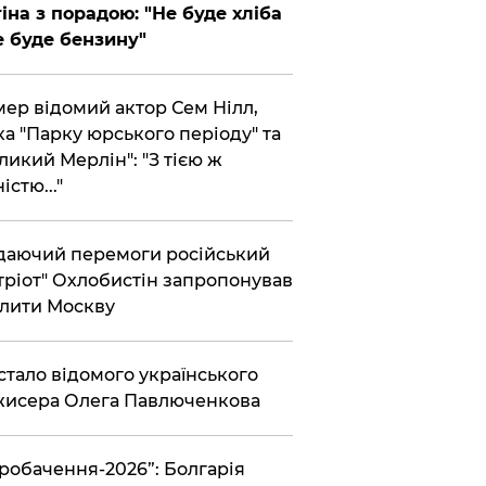
іна з порадою: "Не буде хліба
е буде бензину"
ер відомий актор Сем Нілл,
ка "Парку юрського періоду" та
ликий Мерлін": "З тією ж
істю..."
аючий перемоги російський
тріот" Охлобистін запропонував
лити Москву
 стало відомого українського
исера Олега Павлюченкова
вробачення-2026”: Болгарія