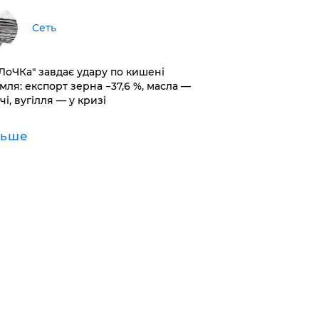
Сеть
оЛоЧКа" завдає удару по кишені
мля: експорт зерна −37,6 %, масла —
чі, вугілля — у кризі
льше