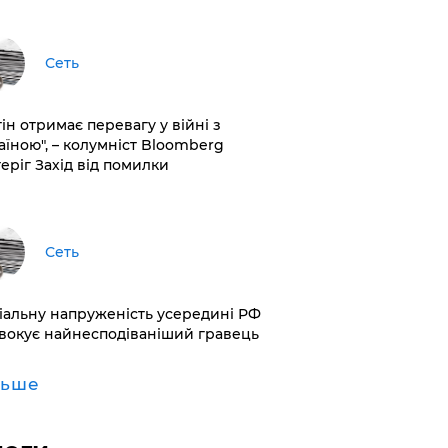
Сеть
ін отримає перевагу у війні з
аїною", – колумніст Bloomberg
теріг Захід від помилки
Сеть
іальну напруженість усередині РФ
вокує найнесподіваніший гравець
льше