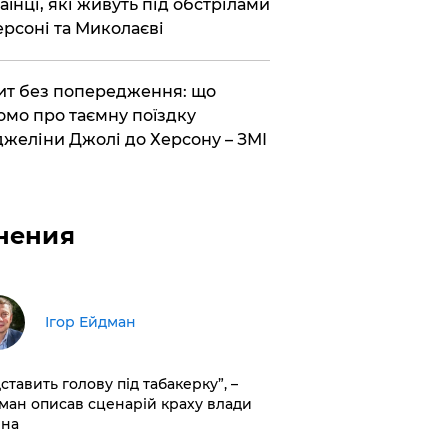
аїнці, які живуть під обстрілами
ерсоні та Миколаєві
ит без попередження: що
омо про таємну поїздку
желіни Джолі до Херсону – ЗМІ
нения
Ігор Ейдман
дставить голову під табакерку”, –
ман описав сценарій краху влади
іна