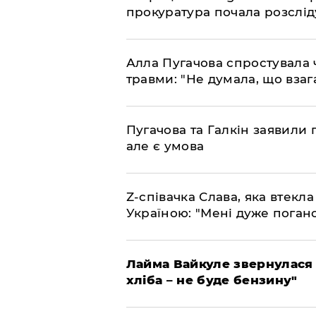
прокуратура почала розслід
Алла Пугачова спростувала 
травми: "Не думала, що взаг
​Пугачова та Галкін заявили 
але є умова
​Z-співачка Слава, яка втекл
Україною: "Мені дуже поган
Лайма Вайкуле звернулася 
хліба – не буде бензину"