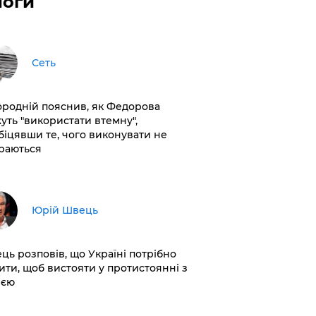
логи
Сеть
ородній пояснив, як Федорова
уть "використати втемну",
біцявши те, чого виконувати не
раються
Юрій Швець
ць розповів, що Україні потрібно
ити, щоб вистояти у протистоянні з
ією