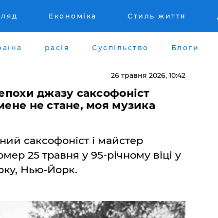
гляд
Економіка
Стиль життя
раїна
расія
Суспільство
Блоги
26 травня 2026, 10:42
 епохи джазу саксофоніст
мене не стане, моя музика
рний саксофоніст і майстер
омер 25 травня у 95-річному віці у
оку, Нью-Йорк.