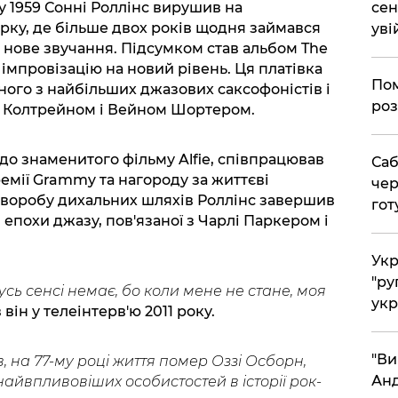
у 1959 Сонні Роллінс вирушив на
сен
рку, де більше двох років щодня займався
уві
и нове звучання. Підсумком став альбом The
й імпровізацію на новий рівень. Ця платівка
Пом
ного з найбільших джазових саксофоністів і
роз
 Колтрейном і Вейном Шортером.
до знаменитого фільму Alfie, співпрацював
Саб
премії Grammy та нагороду за життєві
чер
 хворобу дихальних шляхів Роллінс завершив
гот
 епохи джазу, пов'язаної з Чарлі Паркером і
Укр
"ру
усь сенсі немає, бо коли мене не стане, моя
укр
 він у телеінтерв'ю 2011 року.
"Ви
 на 77-му році життя помер Оззі Осборн,
Анд
 найвпливовіших особистостей в історії рок-