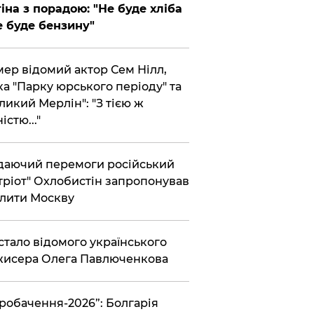
іна з порадою: "Не буде хліба
е буде бензину"
ер відомий актор Сем Нілл,
ка "Парку юрського періоду" та
ликий Мерлін": "З тією ж
істю..."
аючий перемоги російський
тріот" Охлобистін запропонував
лити Москву
 стало відомого українського
исера Олега Павлюченкова
вробачення-2026”: Болгарія