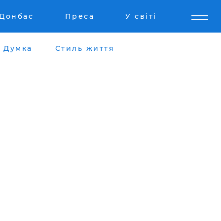
Донбас
Преса
У світі
Думка
Стиль життя