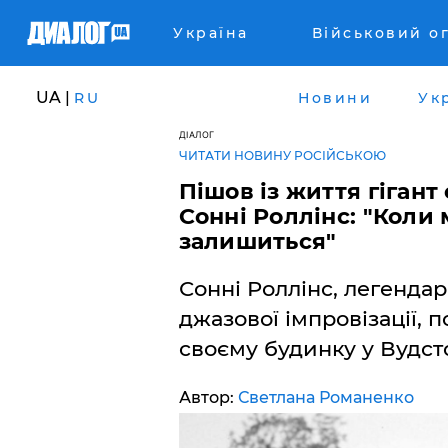
Україна
Військовий о
UA |
RU
Новини
Ук
ДІАЛОГ
ЧИТАТИ НОВИНУ РОСІЙСЬКОЮ
Пішов із життя гігант
Сонні Роллінс: "Коли 
залишиться"
Сонні Роллінс, легенда
джазової імпровізації, п
своєму будинку у Вудст
Автор:
Светлана Романенко