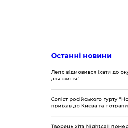
Останні новини
Лепс відмовився їхати до о
для життя"
Соліст російського гурту "Н
приїхав до Києва та потрапив
Творець хіта Nightcall поме