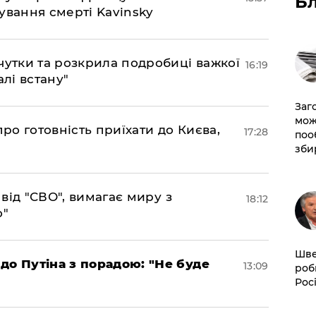
Б
ування смерті Kavinsky
чутки та розкрила подробиці важкої
16:19
алі встану"
Заг
мож
про готовність приїхати до Києва,
17:28
поо
зби
а від "СВО", вимагає миру з
18:12
о"
Шве
до Путіна з порадою: "Не буде
13:09
роб
Рос