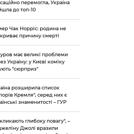
саційно перемогла, Україна
йшла до топ-10
ер Чак Норріс: родина не
криває причину смерті
уров має великі проблеми
ез Україну: у Києві коміку
ують "сюрприз"
аїна розширила список
порів Кремля", серед них є
аїнські знаменитості – ГУР
кликають глибоку повагу", –
желіну Джолі вразили