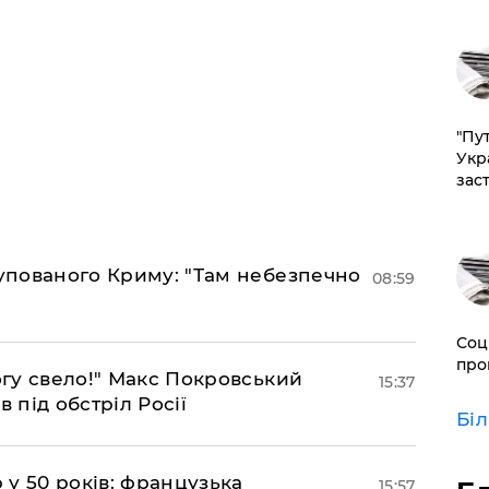
"Пут
Укр
зас
купованого Криму: "Там небезпечно
08:59
Соц
про
огу свело!" Макс Покровський
15:37
 під обстріл Росії
Бі
р у 50 років: французька
15:57