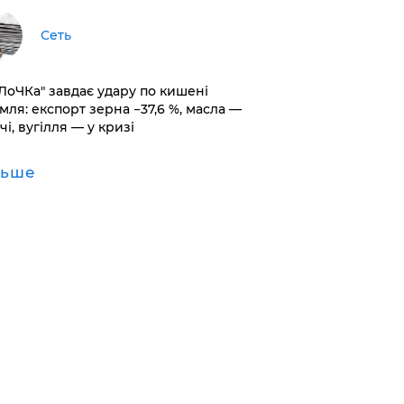
Сеть
оЛоЧКа" завдає удару по кишені
мля: експорт зерна −37,6 %, масла —
чі, вугілля — у кризі
льше