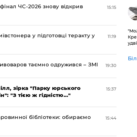
фінал ЧС-2026 знову відкрив
15:15
​"М
ївстонера у підготовці теракту у
11:19
Кре
удві
Бі
ивоваров таємно одружився – ЗМІ
19:30
ілл, зірка "Парку юрського
15:37
": "З тією ж гідністю..."
аровинної бібліотеки: обираємо
15:44