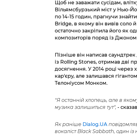
Щоб не заважати сусідам, влітк
Вільямсбурзький міст у Нью-Йо
по 14-15 годин, прагнучи знайт
Bridge, в якому він вивів соло 
остаточно закріпила його як од
композиторів поряд із Джоном
Пізніше він написав саундтрек 
із Rolling Stones, отримав дві 
досягнення. У 2014 році через
кар'єру, але залишався гігантом
Телоніусом Монком.
"Я останній хлопець, але в яком
музика залишиться тут",
- сказав
Як раніше
Dialog.UA
повідомляв,
вокаліст Black Sabbath, один із