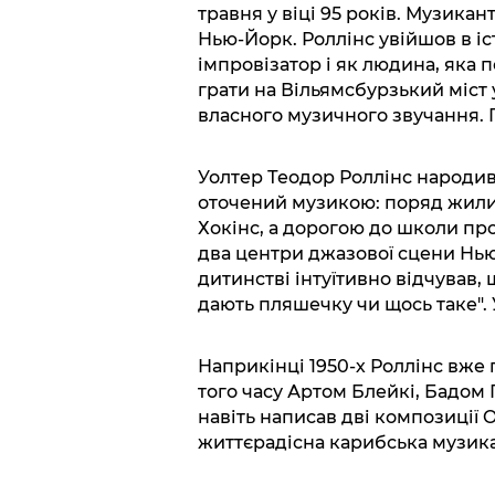
травня у віці 95 років. Музикан
Нью-Йорк. Роллінс увійшов в іс
імпровізатор і як людина, яка
грати на Вільямсбурзький міст
власного музичного звучання.
Уолтер Теодор Роллінс народився
оточений музикою: поряд жили 
Хокінс, а дорогою до школи про
два центри джазової сцени Нью
дитинстві інтуїтивно відчував, 
дають пляшечку чи щось таке".
Наприкінці 1950-х Роллінс вже
того часу Артом Блейкі, Бадом
навіть написав дві композиції O
життєрадісна карибська музика