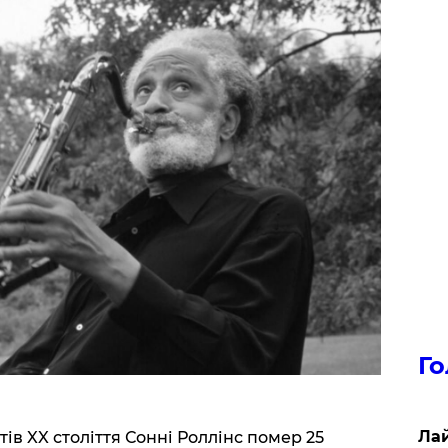
Го
Лай
ів XX століття Сонні Роллінс помер 25