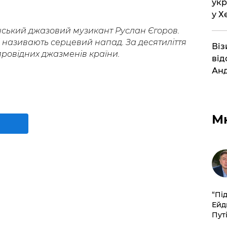
укр
у Х
нський джазовий музикант Руслан Єгоров.
називають серцевий напад. За десятиліття
Віз
 провідних джазменів країни.
від
Анд
М
​“Пі
Ейд
Пут