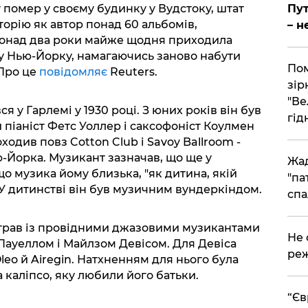
т помер у своєму будинку у Вудстоку, штат
Пут
торію як автор понад 60 альбомів,
– н
 понад два роки майже щодня приходила
 у Нью-Йорку, намагаючись заново набути
Пом
 Про це
повідомляє
Reuters.
зір
"Ве
 у Гарлемі у 1930 році. З юних років він був
гідн
піаніст Фетс Уоллер і саксофоніст Коулмен
ходив повз Cotton Club і Savoy Ballroom -
-Йорка. Музикант зазначав, що ще у
Жад
що музика йому близька, "як дитина, якій
"па
 У дитинстві він був музичним вундеркіндом.
спа
 грав із провідними джазовими музикантами
​Не
 Пауеллом і Майлзом Девісом. Для Девіса
реж
leo й Airegin. Натхненням для нього була
 каліпсо, яку любили його батьки.
​“Є