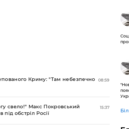
Соц
про
купованого Криму: "Там небезпечно
08:59
"Но
поя
Укр
огу свело!" Макс Покровський
15:37
Бі
 під обстріл Росії