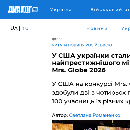
Україна
Військовий о
UA |
RU
Новини
Ук
ДІАЛОГ
ЧИТАТИ НОВИНУ РОСІЙСЬКОЮ
У США українки стал
найпрестижнішого мі
Mrs. Globe 2026
У США на конкурсі Mrs.
здобули дві з чотирьох
100 учасниць із різних к
Автор:
Светлана Романенко