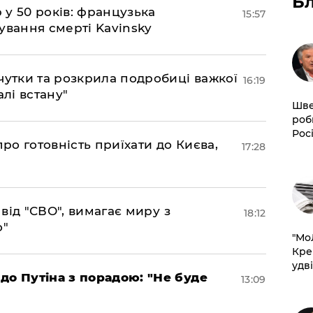
Б
р у 50 років: французька
15:57
ування смерті Kavinsky
чутки та розкрила подробиці важкої
16:19
алі встану"
Шве
роб
Рос
про готовність приїхати до Києва,
17:28
а від "СВО", вимагає миру з
18:12
о"
​"М
Кре
удві
до Путіна з порадою: "Не буде
13:09