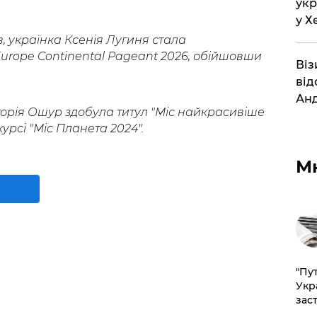
укр
у Х
, українка Ксенія Лугиня стала
rope Continental Pageant 2026, обійшовши
Віз
від
Анд
торія Ошур здобула титул "Міс найкрасивіше
рсі "Міс Планета 2024".
М
"Пут
Укр
зас