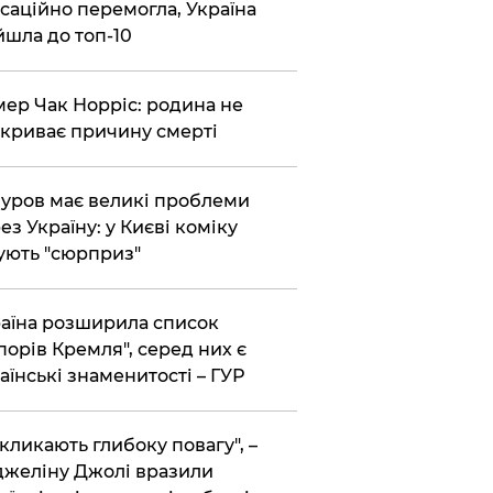
саційно перемогла, Україна
йшла до топ-10
ер Чак Норріс: родина не
криває причину смерті
уров має великі проблеми
ез Україну: у Києві коміку
ують "сюрприз"
аїна розширила список
порів Кремля", серед них є
аїнські знаменитості – ГУР
кликають глибоку повагу", –
желіну Джолі вразили