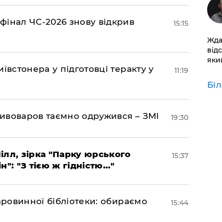
фінал ЧС-2026 знову відкрив
15:15
Жда
від
який
ївстонера у підготовці теракту у
11:19
Бі
ивоваров таємно одружився – ЗМІ
19:30
ілл, зірка "Парку юрського
15:37
": "З тією ж гідністю..."
аровинної бібліотеки: обираємо
15:44