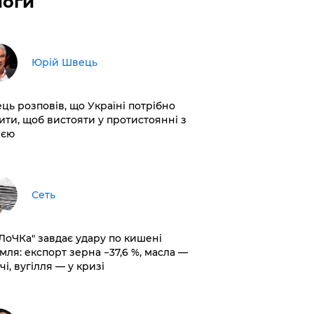
логи
Юрій Швець
ць розповів, що Україні потрібно
ити, щоб вистояти у протистоянні з
ією
Сеть
оЛоЧКа" завдає удару по кишені
мля: експорт зерна −37,6 %, масла —
чі, вугілля — у кризі