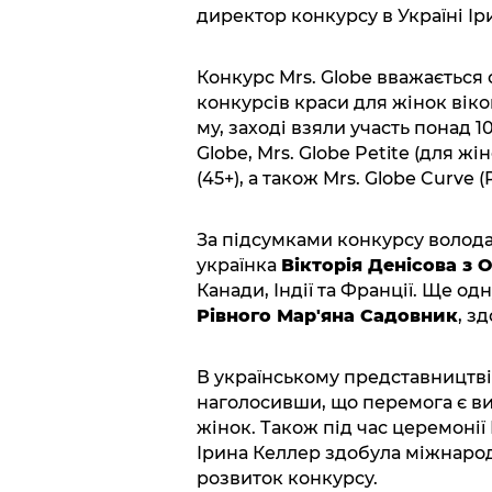
директор конкурсу в Україні Ір
Конкурс Mrs. Globe вважаєтьс
конкурсів краси для жінок віком
му, заході взяли участь понад 10
Globe, Mrs. Globe Petite (для жі
(45+), а також Mrs. Globe Curve (P
За підсумками конкурсу волода
українка
Вікторія Денісова з 
Канади, Індії та Франції. Ще о
Рівного Мар'яна Садовник
, з
В українському представництві
наголосивши, що перемога є ви
жінок. Також під час церемонії
Ірина Келлер здобула міжнародн
розвиток конкурсу.