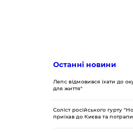
Останні новини
Лепс відмовився їхати до о
для життя"
Соліст російського гурту "Н
приїхав до Києва та потрапив