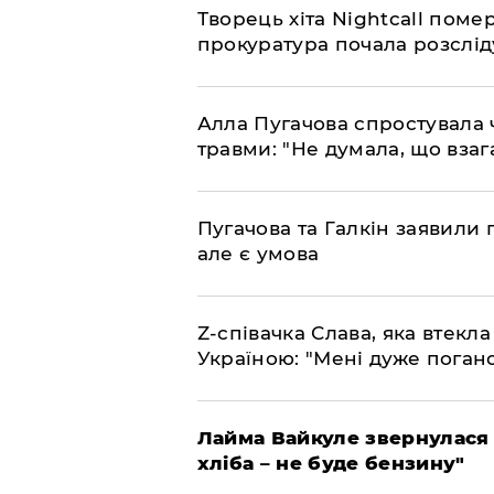
Творець хіта Nightcall поме
прокуратура почала розслід
Алла Пугачова спростувала 
травми: "Не думала, що взаг
​Пугачова та Галкін заявили 
але є умова
​Z-співачка Слава, яка втекл
Україною: "Мені дуже поган
Лайма Вайкуле звернулася 
хліба – не буде бензину"