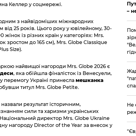
Пут
ина Келлер у соцмережі.
– н
я одним з найвідоміших міжнародних
 від 25 років. Цього року у ювілейному, 30-
Пом
0 жінок із різних країн у категоріях: Mrs.
зір
нок зростом до 165 см), Mrs. Globe Classique
"Ве
lus Size).
гідн
ркою найвищої нагороди Mrs. Globe 2026 є
Жад
Одеси
, яка обійшла фіналісток із Венесуели,
"па
дну перемогу Україні принесла
мешканка
спа
добувши титул Mrs. Globe Petite.
 назвали результат історичним,
​Не
знанням сили та харизми українських
реж
 Національний директор Mrs. Globe Ukraine
у нагороду Director of the Year за внесок у
​“Є