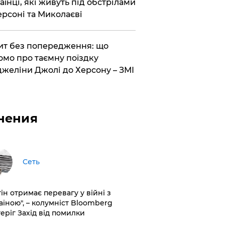
аїнці, які живуть під обстрілами
ерсоні та Миколаєві
ит без попередження: що
омо про таємну поїздку
желіни Джолі до Херсону – ЗМІ
нения
Сеть
ін отримає перевагу у війні з
аїною", – колумніст Bloomberg
теріг Захід від помилки