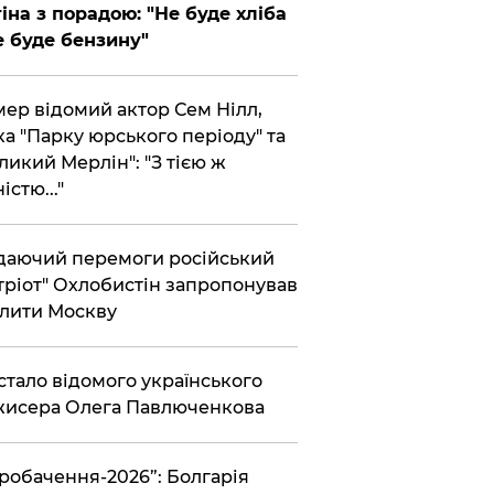
іна з порадою: "Не буде хліба
е буде бензину"
ер відомий актор Сем Нілл,
ка "Парку юрського періоду" та
ликий Мерлін": "З тією ж
істю..."
аючий перемоги російський
тріот" Охлобистін запропонував
лити Москву
 стало відомого українського
исера Олега Павлюченкова
вробачення-2026”: Болгарія