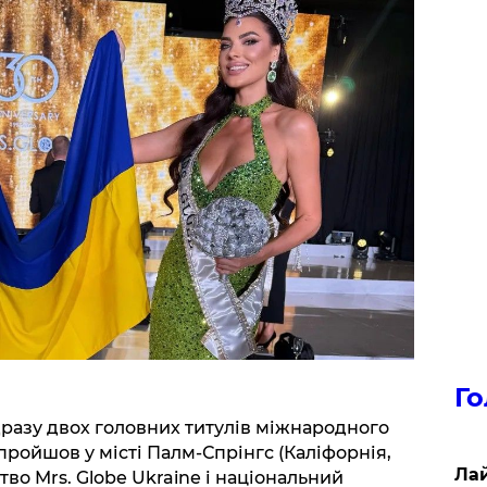
Го
разу двох головних титулів міжнародного
 пройшов у місті Палм-Спрінгс (Каліфорнія,
Лай
во Mrs. Globe Ukraine і національний