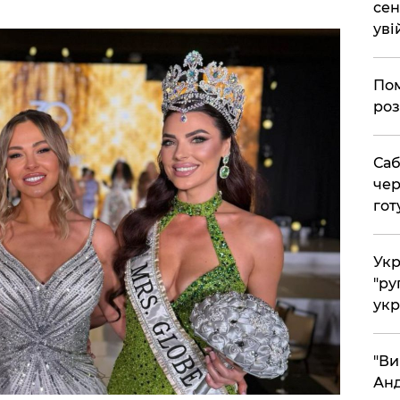
сен
уві
Пом
роз
Саб
чер
гот
Укр
"ру
укр
"Ви
Анд