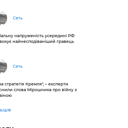
Сеть
іальну напруженість усередині РФ
вокує найнесподіваніший гравець
Сеть
ва стратегія Кремля", – експерти
снили слова Мірошника про війну з
аїною
льше