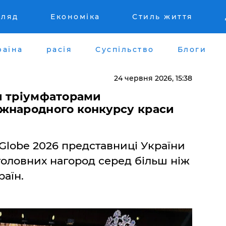
гляд
Економіка
Стиль життя
раїна
расія
Суспільство
Блоги
24 червня 2026, 15:38
и тріумфаторами
жнародного конкурсу краси
 Globe 2026 представниці України
 головних нагород серед більш ніж
раїн.