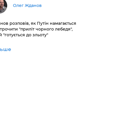
Олег Жданов
нов розповів, як Путін намагається
строчити "приліт чорного лебедя",
 "готується до зльоту"
льше