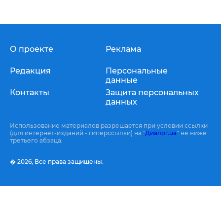
О проекте
Реклама
Редакция
Персональные
данные
Контакты
Защита персональных
данных
Использование материалов разрешается при условии ссылки
(для интернет-изданий - гиперссылки) на "
Диалог.ua
" не ниже
третьего абзаца.
� 2026,
Все права защищены.