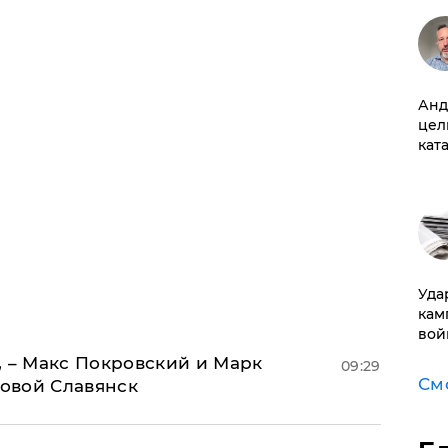
Анд
цел
кат
Уда
кам
вой
, – Макс Покровский и Марк
09:29
См
овой Славянск