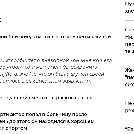
Пут
хле
.
Ско
и близкие, отметив, что он ушел из жизни
Нил
пер
тем
емья сообщает о внезапной кончине нашего
а утром. Хотя мы хотели бы сохранить
Жа
луйста, знайте, что он был окружен своей
"па
ворилось в официальном заявлении.
сже
следующей смерти не раскрываются.
Не 
реж
ерти актер попал в больницу после
ень до этого он находился в хорошем
ся спортом.
​“Е