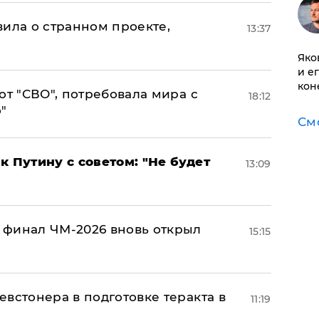
вила о странном проекте,
13:37
Яко
и е
кон
от "СВО", потребовала мира с
18:12
"
См
к Путину с советом: "Не будет
13:09
 финал ЧМ-2026 вновь открыл
15:15
встонера в подготовке теракта в
11:19