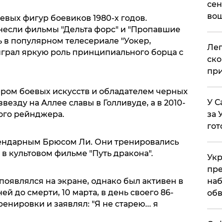
сен
вош
евых фигур боевиков 1980-х годов.
если фильмы "Дельта форс" и "Пропавшие
ль в популярном телесериале "Уокер,
​Ле
ыграл яркую роль принципиального борца с
ско
при
ром боевых искусств и обладателем черных
У С
звезду на Аллее славы в Голливуде, а в 2010-
за 
ого рейнджера.
гот
гендарным Брюсом Ли. Они тренировались
ь в культовом фильме "Путь дракона".
Укр
пре
наб
появлялся на экране, однако был активен в
ей до смерти, 10 марта, в день своего 86-
обв
енировки и заявлял: "Я не старею... я