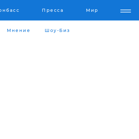
онбасс
Пресса
Мир
Мнение
Шоу-Биз