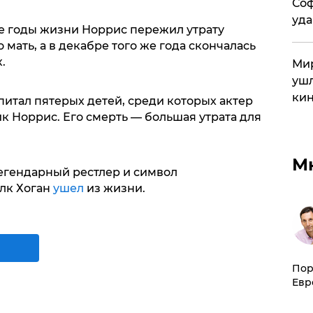
Соф
уда
ие годы жизни Норрис пережил утрату
о мать, а в декабре того же года скончалась
.
Мир
ушл
кин
итал пятерых детей, среди которых актер
к Норрис. Его смерть — большая утрата для
М
егендарный рестлер и символ
лк Хоган
ушел
из жизни.
Пор
Евр