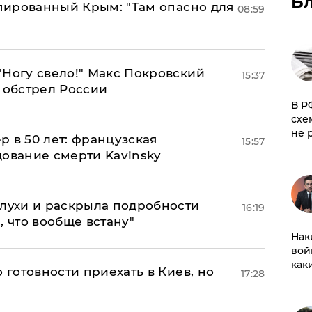
Б
упированный Крым: "Там опасно для
08:59
"Ногу свело!" Макс Покровский
15:37
 обстрел России
​В 
схе
не 
ер в 50 лет: французская
15:57
дование смерти Kavinsky
слухи и раскрыла подробности
16:19
, что вообще встану"
Нак
вой
как
 готовности приехать в Киев, но
17:28