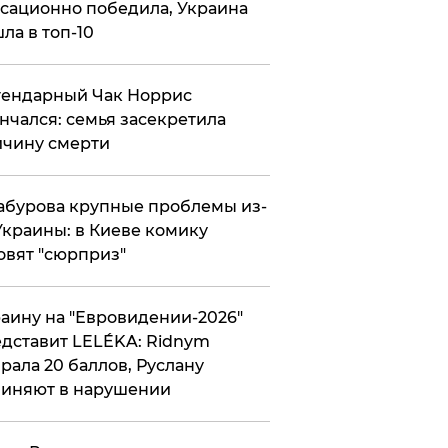
сационно победила, Украина
ла в топ-10
гендарный Чак Норрис
нчался: семья засекретила
чину смерти
абурова крупные проблемы из-
Украины: в Киеве комику
овят "сюрприз"
аину на "Евровидении-2026"
дставит LELÉKA: Ridnym
рала 20 баллов, Руслану
иняют в нарушении