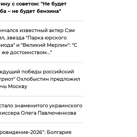
ину с советом: "Не будет
ба – не будет бензина"
нчался известный актер Сэм
л, звезда "Парка юрского
иода" и "Великий Мерлин": "С
 же достоинством..."
ждущий победы российский
триот" Охлобыстин предложил
чь Москву
стало знаменитого украинского
иссера Олега Павлюченкова
вровидение-2026”: Болгария