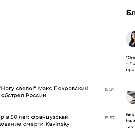
Б
"Он
– Л
про
"Ногу свело!" Макс Покровский
15:37
 обстрел России
​Бе
ер в 50 лет: французская
15:57
бал
дование смерти Kavinsky
так