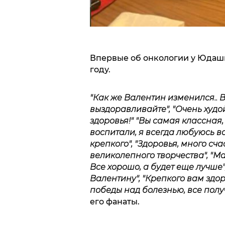
Впервые об онкологии у Юдашк
году.
"Как же Валентин изменился.. 
выздоравливайте", "Очень худой
здоровья!" "Вы самая классная
воспитали, я всегда любуюсь в
крепкого", "Здоровья, много сч
великолепного творчества", "М
Все хорошо, а будет еще лучше"
Валентину", "Крепкого вам здор
победы над болезнью, все получ
его фанаты.