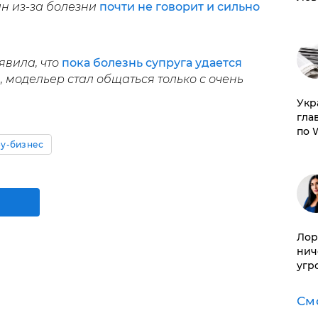
н из-за болезни
почти не говорит и сильно
вила, что
пока болезнь супруга удается
е, модельер стал общаться только с очень
​Ук
гла
по 
у-бизнес
Лор
нич
угр
См