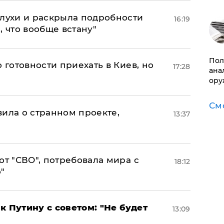
слухи и раскрыла подробности
16:19
, что вообще встану"
​По
 готовности приехать в Киев, но
17:28
ана
ору
См
вила о странном проекте,
13:37
от "СВО", потребовала мира с
18:12
"
к Путину с советом: "Не будет
13:09