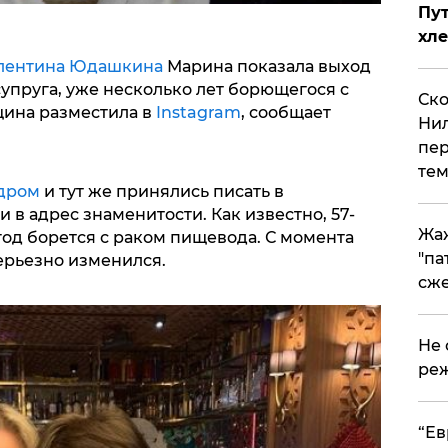
Пут
хле
лентина Юдашкина
Марина показала выход
супруга, уже несколько лет борющегося с
Ско
щина разместила в
Instagram
, сообщает
Нил
пер
тем
дром
и тут же принялись писать в
в адрес знаменитости. Как известно, 57-
Жа
од борется с раком пищевода. С момента
"па
ерьезно изменился.
сже
Не 
реж
​“Е