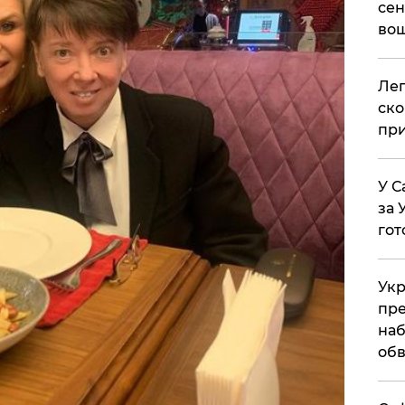
сен
вош
​Ле
ско
при
У С
за 
гот
Укр
пре
наб
обв