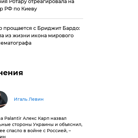
ия Ротару отреагировала на
р РФ по Киеву
 прощается с Бриджит Бардо:
а из жизни икона мирового
ематографа
нения
Игаль Левин
ва Palantir Алекс Карп назвал
ьные стороны Украины и объяснил,
 ее спасло в войне с Россией, –
ин