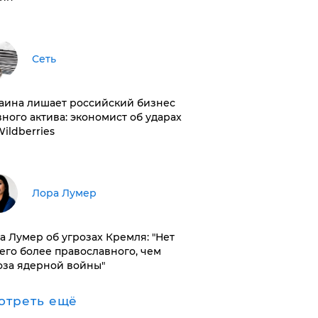
Сеть
раина лишает российский бизнес
вного актива: экономист об ударах
Wildberries
​Лора Лумер
а Лумер об угрозах Кремля: "Нет
его более православного, чем
оза ядерной войны"
отреть ещё