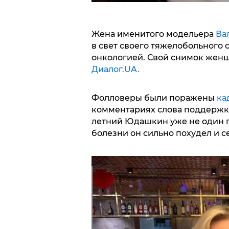
Жена именитого модельера
Ва
в свет своего тяжелобольного 
онкологией. Свой снимок жен
Диалог.UA.
Фолловеры были поражены
ка
комментариях слова поддержки 
летний Юдашкин уже не один г
болезни он сильно похудел и с