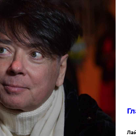
Гл
Лай