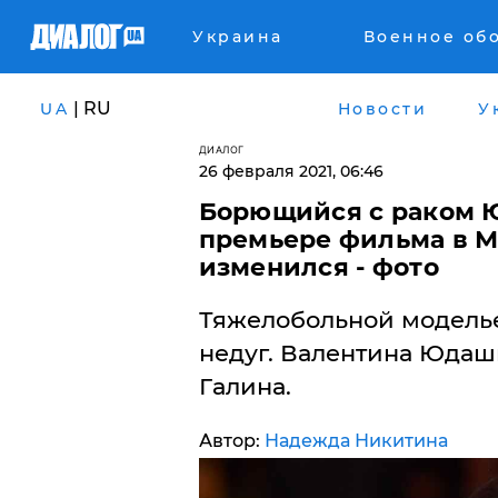
Украина
Военное об
| RU
UA
Новости
У
ДИАЛОГ
26 февраля 2021, 06:46
Борющийся с раком 
премьере фильма в М
изменился - фото
Тяжелобольной моделье
недуг. Валентина Юдаш
Галина.
Автор:
Надежда Никитина