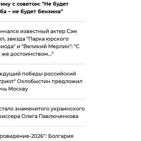
ину с советом: "Не будет
ба – не будет бензина"
нчался известный актер Сэм
л, звезда "Парка юрского
иода" и "Великий Мерлин": "С
 же достоинством..."
ждущий победы российский
триот" Охлобыстин предложил
чь Москву
стало знаменитого украинского
иссера Олега Павлюченкова
вровидение-2026”: Болгария