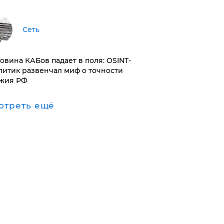
Сеть
ловина КАБов падает в поля: OSINT-
литик развенчал миф о точности
жия РФ
отреть ещё