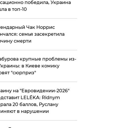
сационно победила, Украина
ла в топ-10
гендарный Чак Норрис
нчался: семья засекретила
чину смерти
абурова крупные проблемы из-
Украины: в Киеве комику
овят "сюрприз"
аину на "Евровидении-2026"
дставит LELÉKA: Ridnym
рала 20 баллов, Руслану
иняют в нарушении