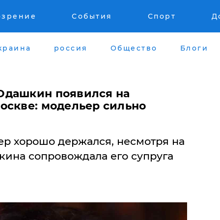
озрение
События
Спорт
Д
краина
россия
Общество
Блоги
Юдашкин появился на
оскве: модельер сильно
р хорошо держался, несмотря на
кина сопровождала его супруга