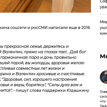
Соф
уда
Мир
ина соцсети и росСМИ написали еще в 2016
ушл
кин
Вы прекрасная семья, держитесь и
 Валентин, прямо на глазах тает… Дай бог
М
, гармоничная пара и дочь правильно
ашей парой, вы молодцы, здоровья желаю
астливых совместных лет жизни и
арина и Валентин красивые и счастливые.
, "Здоровья, сил, хорошего настроения
овья и веры, боритесь", "Силы духа вам и
ится",
- пишут слова поддержки Юдашкину
Гла
сил
что
Лев