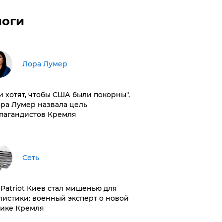
логи
​Лора Лумер
и хотят, чтобы США были покорны",
ора Лумер назвала цель
пагандистов Кремля
Сеть
з Patriot Киев стал мишенью для
листики: военный эксперт о новой
тике Кремля