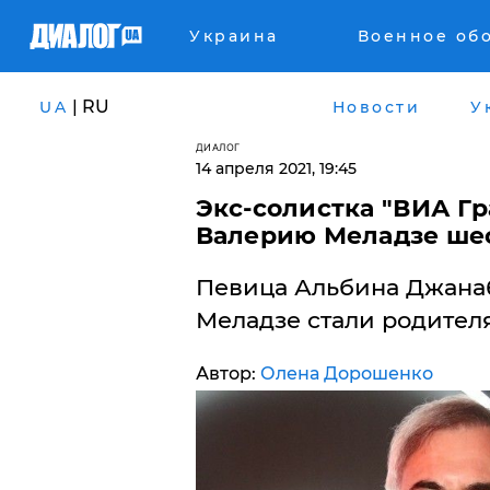
Украина
Военное об
| RU
UA
Новости
У
ДИАЛОГ
14 апреля 2021, 19:45
Экс-солистка "ВИА Г
Валерию Меладзе шес
Певица Альбина Джанаб
Меладзе стали родителя
Автор:
Олена Дорошенко