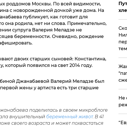
Пут
ых роддомов Москвы. По всей видимости,
хле
бина с новорожденной дочкой уже дома. На
анабаева публикует, как готовит для
то она родила, нет ни слова. Примечательно,
Ско
ении супруга Валерия Меладзе не
Нил
сяцев беременности. Очевидно, рождение
пер
 афишировать.
тем
вают двоих старших сыновей: Константина,
у, который появился на свет 2014 году.
Жа
"па
сже
льбиной Джанабаевой Валерий Меладзе был
первой жены у артиста есть три старшие
Не 
реж
жанабаева поделилась в своем микроблоге
зала внушительный
беременный живот
. В 41
​“Е
оже своего возраста и может похвастаться