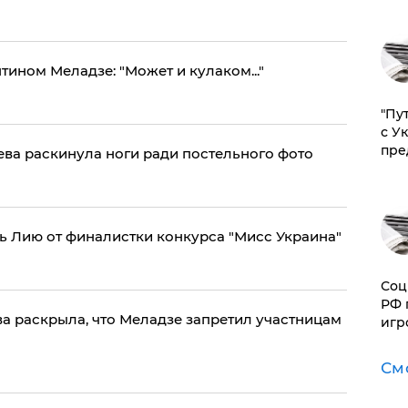
тином Меладзе: "Может и кулаком..."
"Пу
с У
пре
ва раскинула ноги ради постельного фото
ь Лию от финалистки конкурса "Мисс Украина"
Соц
РФ 
ва раскрыла, что Меладзе запретил участницам
игр
См