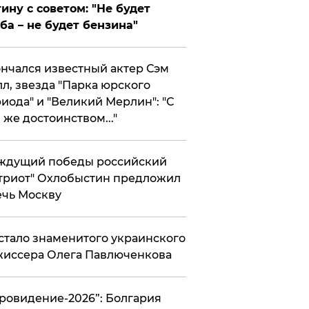
ину с советом: "Не будет
ба – не будет бензина"
нчался известный актер Сэм
л, звезда "Парка юрского
иода" и "Великий Мерлин": "С
 же достоинством..."
ждущий победы российский
триот" Охлобыстин предложил
чь Москву
стало знаменитого украинского
иссера Олега Павлюченкова
вровидение-2026”: Болгария