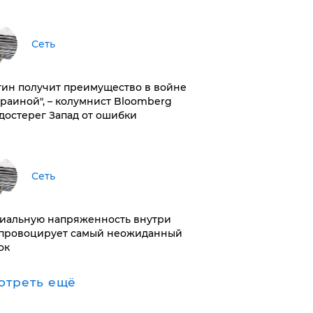
Сеть
тин получит преимущество в войне
краиной", – колумнист Bloomberg
достерег Запад от ошибки
Сеть
иальную напряженность внутри
провоцирует самый неожиданный
ок
отреть ещё