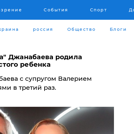
озрение
События
Спорт
Д
краина
россия
Общество
Блоги
ра" Джанабаева родила
того ребенка
аева с супругом Валерием
ми в третий раз.