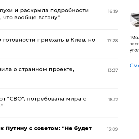
слухи и раскрыла подробности
16:19
, что вообще встану"
​"М
 готовности приехать в Киев, но
17:28
эксп
уго
См
вила о странном проекте,
13:37
от "СВО", потребовала мира с
18:12
"
к Путину с советом: "Не будет
13:09