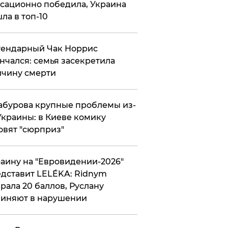
сационно победила, Украина
ла в топ-10
гендарный Чак Норрис
нчался: семья засекретила
чину смерти
абурова крупные проблемы из-
Украины: в Киеве комику
овят "сюрприз"
аину на "Евровидении-2026"
дставит LELÉKA: Ridnym
рала 20 баллов, Руслану
иняют в нарушении