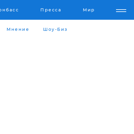
онбасс
Пресса
Мир
Мнение
Шоу-Биз