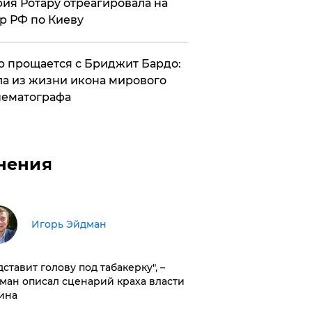
ия Ротару отреагировала на
р РФ по Киеву
 прощается с Бриджит Бардо:
а из жизни икона мирового
ематографа
нения
Игорь Эйдман
дставит голову под табакерку", –
ман описал сценарий краха власти
ина