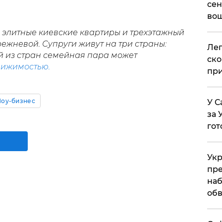
сен
вош
и элитные киевские квартиры и трехэтажный
ежневой. Супруги живут на три страны:
​Ле
й из стран семейная пара может
ско
вижимостью.
при
оу-бизнес
У С
за 
гот
Укр
пре
наб
обв