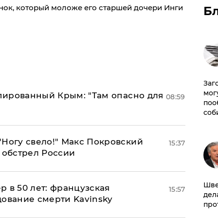
нок, который моложе его старшей дочери Инги
Б
Заг
мог
упированный Крым: "Там опасно для
08:59
поо
соб
"Ногу свело!" Макс Покровский
15:37
 обстрел России
Шве
ер в 50 лет: французская
15:57
дел
дование смерти Kavinsky
про