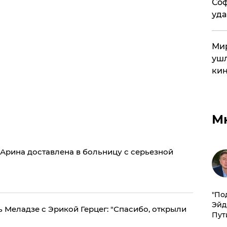
Соф
уда
Мир
ушл
кин
М
 Арина доставлена в больницу с серьезной
​"По
Эйд
 Меладзе с Эрикой Герцег: "Спасибо, открыли
Пут