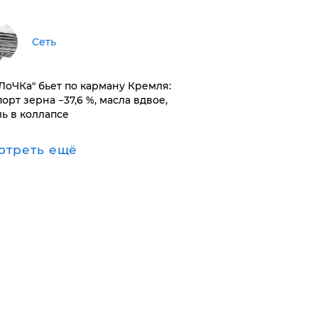
Сеть
оЛоЧКа" бьет по карману Кремля:
орт зерна −37,6 %, масла вдвое,
ль в коллапсе
отреть ещё