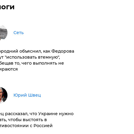
логи
Сеть
ородний объяснил, как Федорова
ут "использовать втемную",
бещав то, чего выполнять не
ираются
Юрий Швец
ц рассказал, что Украине нужно
ать, чтобы выстоять в
тивостоянии с Россией