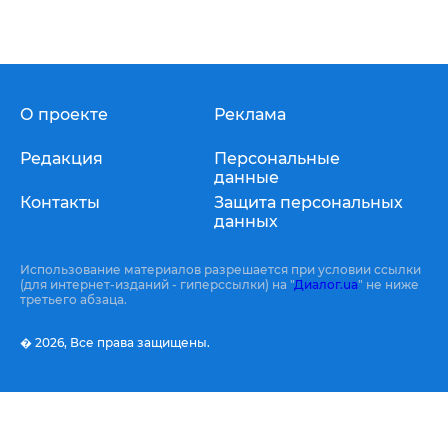
О проекте
Реклама
Редакция
Персональные
данные
Контакты
Защита персональных
данных
Использование материалов разрешается при условии ссылки
(для интернет-изданий - гиперссылки) на "
Диалог.ua
" не ниже
третьего абзаца.
� 2026,
Все права защищены.