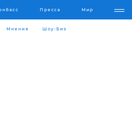
онбасс
Пресса
Мир
Мнение
Шоу-Биз