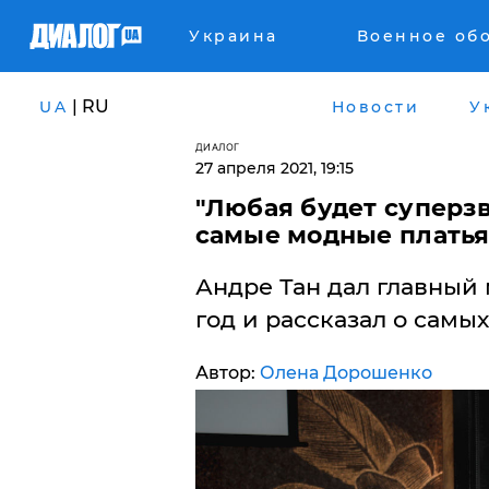
Украина
Военное об
| RU
UA
Новости
У
ДИАЛОГ
27 апреля 2021, 19:15
"Любая будет суперзв
самые модные платья 
Андре Тан дал главный
год и рассказал о самых
Автор:
Олена Дорошенко