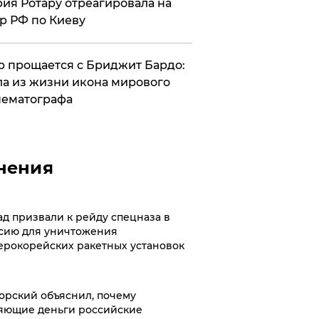
ия Ротару отреагировала на
р РФ по Киеву
 прощается с Бриджит Бардо:
а из жизни икона мирового
ематографа
нения
ад призвали к рейду спецназа в
сию для уничтожения
ерокорейских ракетных установок
орский объяснил, почему
яющие деньги российские