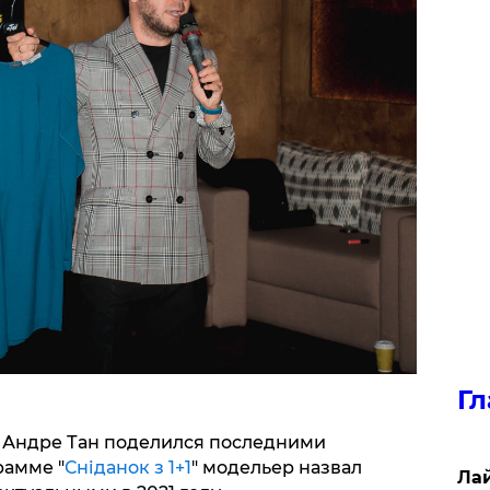
Гл
 Андре Тан поделился последними
рамме "
Сніданок з 1+1
" модельер назвал
Лай