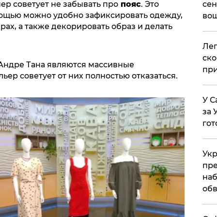
сен
ер советует не забывать про
пояс
. Это
мощью можно удобно зафиксировать одежду,
вош
рах, а также декорировать образ и делать
​Ле
ско
Андре Тана являются массивные
при
льер советует от них полностью отказаться.
У С
за 
гот
Укр
пре
наб
обв