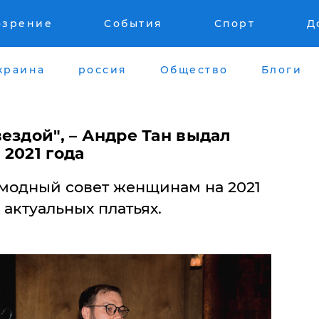
озрение
События
Спорт
Д
краина
россия
Общество
Блоги
ездой", – Андре Тан выдал
2021 года
 модный совет женщинам на 2021
 актуальных платьях.