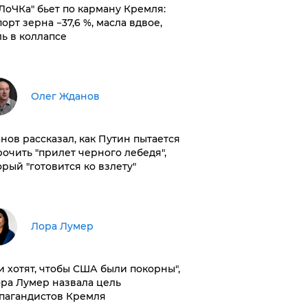
оЛоЧКа" бьет по карману Кремля:
орт зерна −37,6 %, масла вдвое,
ль в коллапсе
Олег Жданов
нов рассказал, как Путин пытается
рочить "прилет черного лебедя",
орый "готовится ко взлету"
​Лора Лумер
и хотят, чтобы США были покорны",
ора Лумер назвала цель
пагандистов Кремля