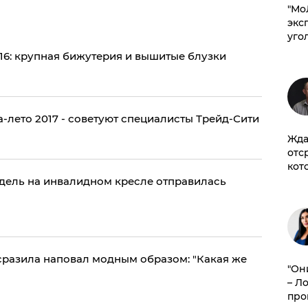
​"М
эксп
уго
16: крупная бижутерия и вышитые блузки
-лето 2017 - советуют специалисты Трейд-Сити
Жда
отс
кот
одель на инвалидном кресле отправилась
сразила наповал модным образом: "Какая же
"Он
– Л
про