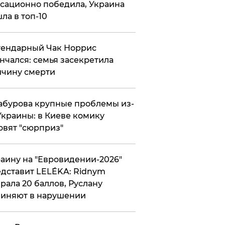
сационно победила, Украина
ла в топ-10
гендарный Чак Норрис
нчался: семья засекретила
чину смерти
абурова крупные проблемы из-
Украины: в Киеве комику
овят "сюрприз"
аину на "Евровидении-2026"
дставит LELÉKA: Ridnym
рала 20 баллов, Руслану
иняют в нарушении