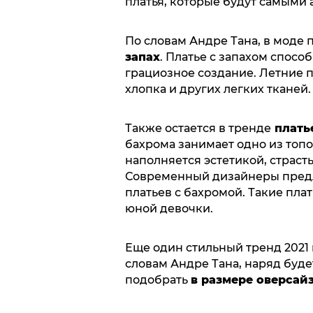
платья, которые будут самыми а
По словам Андре Тана, в моде
запах
. Платье с запахом спос
грациозное создание. Летние п
хлопка и других легких тканей.
Также остается в тренде
плать
бахрома занимает одно из топ
наполняется эстетикой, страс
Современный дизайнеры предл
платьев с бахромой. Такие пла
юной девочки.
Еще один стильный тренд 2021
словам Андре Тана, наряд буде
подобрать
в размере оверсай