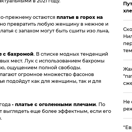
ктуальными в 2021 году.
Пут
хле
 по-прежнему остаются
платья в горох на
обно превратить любую женщину в нежное и
Ско
латья с запахом могут быть сшиты изо льна,
Нил
пер
тем
е
с бахромой
. В списке модных тенденций
овых мест. Лук с использованием бахромы
тью, ощущением полной свободы.
Жа
агают огромное множество фасонов
"па
тья подойдут как для женщины, так и для
сже
Не 
 года
- платье с оголенными плечами
. По
реж
т выглядеть еще более эффектным, если его
з
.
​“Е