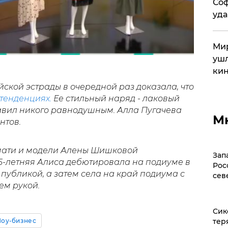
Соф
уда
Мир
ушл
кин
кой эстрады в очередной раз доказала, что
тенденциях.
Ее стильный наряд - лаковый
тавил никого равнодушным. Алла Пугачева
М
нтов.
имати и модели Алены Шишковой
Зап
5-летняя Алиса дебютировала на подиуме в
Рос
публикой, а затем села на край подиума с
сев
ем рукой.
Сик
тер
оу-бизнес