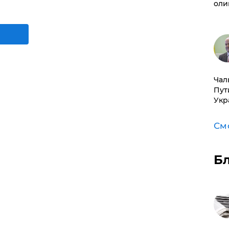
оли
Чал
Пут
Укр
См
Б