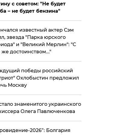
ину с советом: "Не будет
ба – не будет бензина"
нчался известный актер Сэм
л, звезда "Парка юрского
иода" и "Великий Мерлин": "С
 же достоинством..."
ждущий победы российский
триот" Охлобыстин предложил
чь Москву
стало знаменитого украинского
иссера Олега Павлюченкова
вровидение-2026”: Болгария