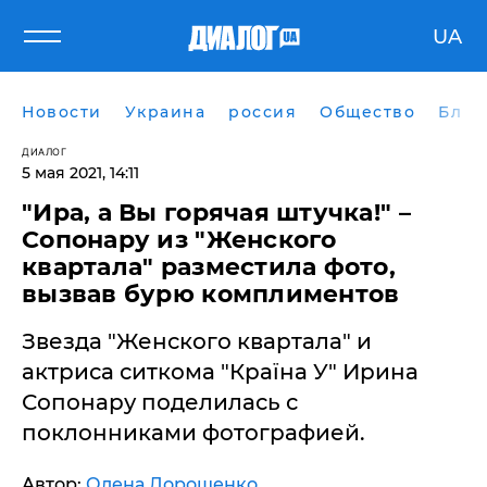
UA
Новости
Украина
россия
Общество
Блог
ДИАЛОГ
5 мая 2021, 14:11
"Ира, а Вы горячая штучка!" –
Сопонару из "Женского
квартала" разместила фото,
вызвав бурю комплиментов
Звезда "Женского квартала" и
актриса ситкома "Країна У" Ирина
Сопонару поделилась с
поклонниками фотографией.
Автор:
Олена Дорошенко