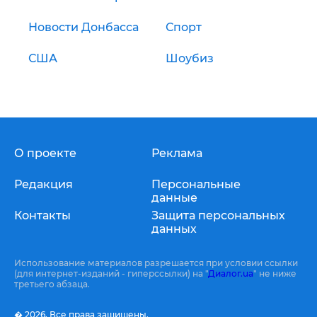
Новости Донбасса
Спорт
США
Шоубиз
О проекте
Реклама
Редакция
Персональные
данные
Контакты
Защита персональных
данных
Использование материалов разрешается при условии ссылки
(для интернет-изданий - гиперссылки) на "
Диалог.ua
" не ниже
третьего абзаца.
� 2026,
Все права защищены.