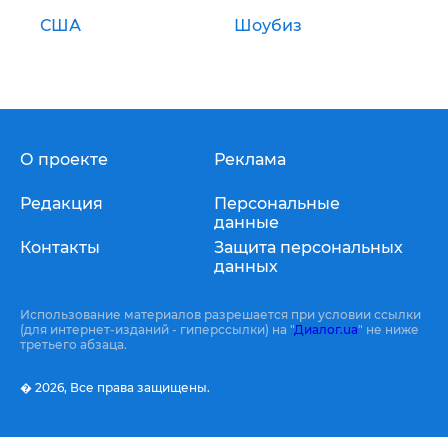
США
Шоубиз
О проекте
Реклама
Редакция
Персональные
данные
Контакты
Защита персональных
данных
Использование материалов разрешается при условии ссылки
(для интернет-изданий - гиперссылки) на "
Диалог.ua
" не ниже
третьего абзаца.
� 2026,
Все права защищены.