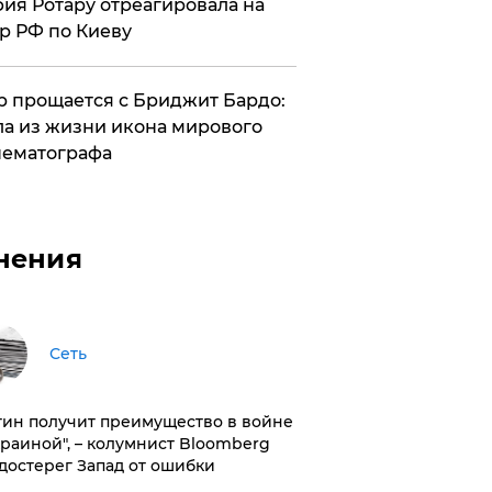
ия Ротару отреагировала на
р РФ по Киеву
 прощается с Бриджит Бардо:
а из жизни икона мирового
ематографа
нения
Сеть
тин получит преимущество в войне
краиной", – колумнист Bloomberg
достерег Запад от ошибки