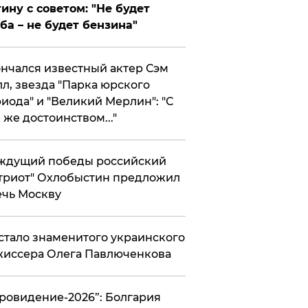
ину с советом: "Не будет
ба – не будет бензина"
нчался известный актер Сэм
л, звезда "Парка юрского
иода" и "Великий Мерлин": "С
 же достоинством..."
ждущий победы российский
триот" Охлобыстин предложил
чь Москву
стало знаменитого украинского
иссера Олега Павлюченкова
вровидение-2026”: Болгария