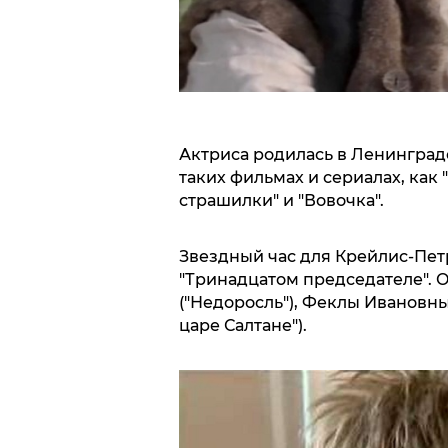
Актриса родилась в Ленинграде 
таких фильмах и сериалах, как
страшилки" и "Вовочка".
Звездный час для Крейлис-Пет
"Тринадцатом председателе". 
("Недоросль"), Феклы Ивановны,
царе Салтане").