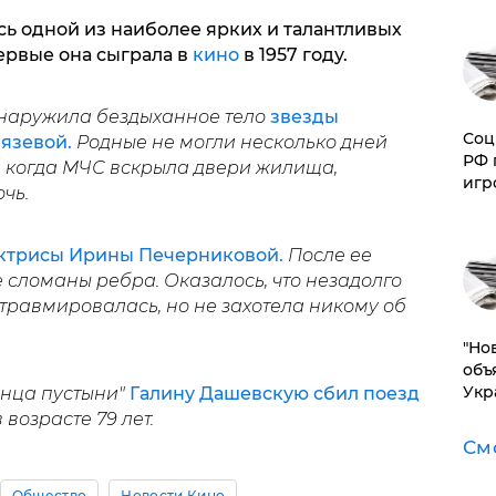
сь одной из наиболее ярких и талантливых
ервые она сыграла в
кино
в 1957 году.
бнаружила бездыханное тело
звезды
Соц
нязевой.
Родные не могли несколько дней
РФ 
а когда МЧС вскрыла двери жилища,
игр
чь.
актрисы Ирины Печерниковой.
После ее
ее сломаны ребра. Оказалось, что незадолго
 травмировалась, но не захотела никому об
"Но
объ
Укр
лнца пустыни"
Галину Дашевскую сбил поезд
возрасте 79 лет.
См
Общество
Новости Кино