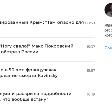
упированный Крым: "Там опасно для
08:59
Жда
отс
кот
"Ногу свело!" Макс Покровский
15:37
См
 обстрел России
ер в 50 лет: французская
15:57
дование смерти Kavinsky
слухи и раскрыла подробности
16:19
, что вообще встану"