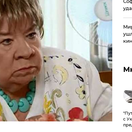
Соф
уда
Мир
ушл
кин
М
"Пу
с У
пре