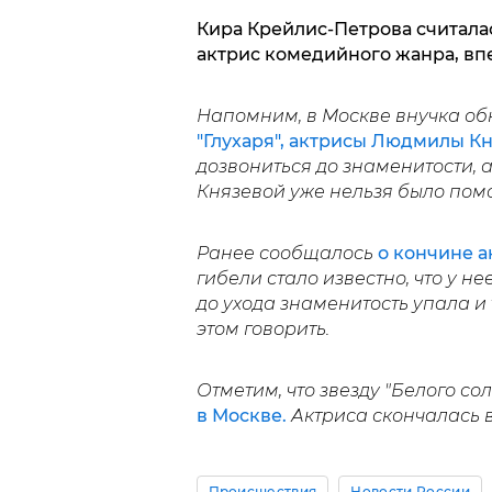
Кира Крейлис-Петрова считала
актрис комедийного жанра, вп
Напомним, в Москве внучка о
"Глухаря", актрисы Людмилы К
дозвониться до знаменитости, 
Князевой уже нельзя было помо
Ранее сообщалось
о кончине 
гибели стало известно, что у н
до ухода знаменитость упала и
этом говорить.
Отметим, что звезду "Белого со
в Москве.
Актриса скончалась в 
Происшествия
Новости России