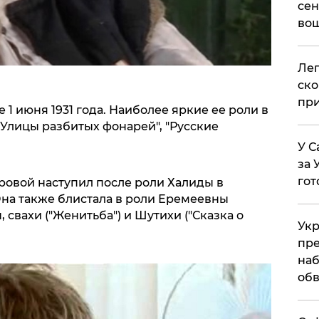
сен
вош
​Ле
ско
при
1 июня 1931 года. Наиболее яркие ее роли в
 "Улицы разбитых фонарей", "Русские
У С
за 
гот
ровой наступил после роли Халиды в
Она также блистала в роли Еремеевны
 свахи ("Женитьба") и Шутихи ("Сказка о
Укр
пре
наб
обв