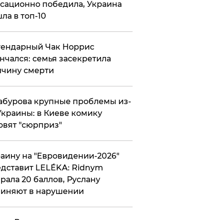
сационно победила, Украина
ла в топ-10
гендарный Чак Норрис
нчался: семья засекретила
чину смерти
абурова крупные проблемы из-
Украины: в Киеве комику
овят "сюрприз"
аину на "Евровидении-2026"
дставит LELÉKA: Ridnym
рала 20 баллов, Руслану
иняют в нарушении