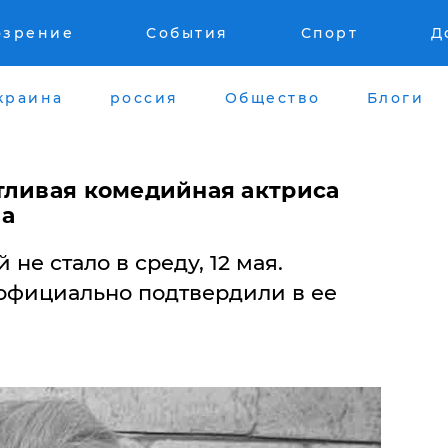
озрение
События
Спорт
Д
краина
россия
Общество
Блоги
тливая комедийная актриса
ва
не стало в среду, 12 мая.
официально подтвердили в ее