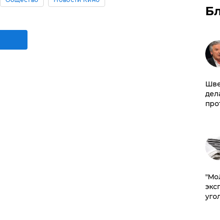
Б
Шве
дел
про
​"М
эксп
уго