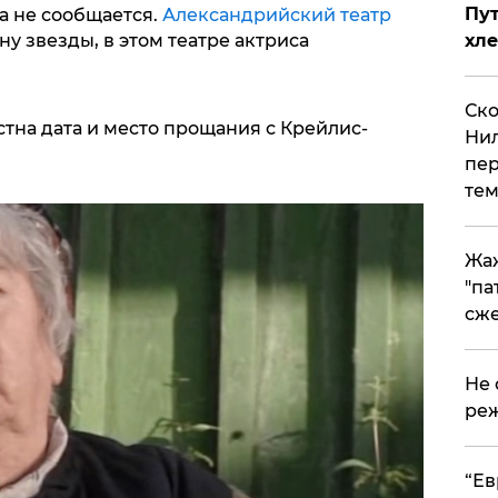
Пут
а не сообщается.
Александрийский театр
 звезды, в этом театре актриса
хле
Ско
тна дата и место прощания с Крейлис-
Нил
пер
тем
Жа
"па
сже
Не 
реж
​“Е