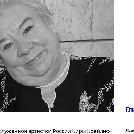
Гл
Лай
аслуженной артистки России Киры Крейлис-