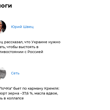
логи
Юрий Швец
ц рассказал, что Украине нужно
ать, чтобы выстоять в
тивостоянии с Россией
Сеть
оЛоЧКа" бьет по карману Кремля:
орт зерна −37,6 %, масла вдвое,
ль в коллапсе