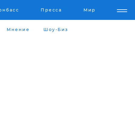
онбасс
Пресса
Мир
Мнение
Шоу-Биз