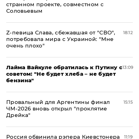
странном проекте, совместном с
Соловьевым
Z-певица Слава, сбежавшая от "СВО",
18:12
потребовала мира с Украиной: "Мне
очень плохо"
Лайма Вайкуле обратилась к Путину с
13:09
советом: "Не будет хлеба – не будет
бензина"
Провальный для Аргентины финал
15:15
ЧМ-2026 вновь открыл "проклятие
Дрейка"
Россия обвинила рэпера Киевстонера
11:19