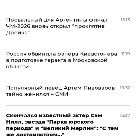
Провальный для Аргентины финал
15:15
ЧМ-2026 вновь открыл "проклятие
Дрейка"
Россия обвинила рэпера Киевстонера
11:19
в подготовке теракта в Московской
области
Популярный певец Артем Пивоваров
19:30
тайно женился – СМИ
Скончался известный актер Сэм
15:37
Нилл, звезда "Парка юрского
периода" и "Великий Мерлин": "С тем
же достоинством..."