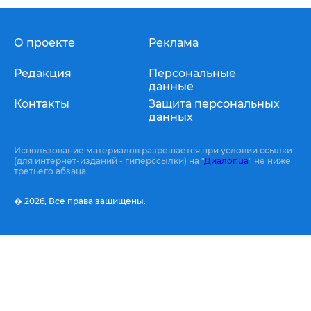
О проекте
Реклама
Редакция
Персональные
данные
Контакты
Защита персональных
данных
Использование материалов разрешается при условии ссылки
(для интернет-изданий - гиперссылки) на "
Диалог.ua
" не ниже
третьего абзаца.
� 2026,
Все права защищены.