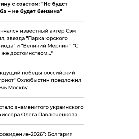
ину с советом: "Не будет
ба – не будет бензина"
нчался известный актер Сэм
л, звезда "Парка юрского
иода" и "Великий Мерлин": "С
 же достоинством..."
ждущий победы российский
триот" Охлобыстин предложил
чь Москву
стало знаменитого украинского
иссера Олега Павлюченкова
вровидение-2026”: Болгария