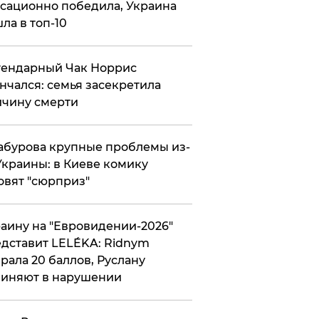
сационно победила, Украина
ла в топ-10
гендарный Чак Норрис
нчался: семья засекретила
чину смерти
абурова крупные проблемы из-
Украины: в Киеве комику
овят "сюрприз"
аину на "Евровидении-2026"
дставит LELÉKA: Ridnym
рала 20 баллов, Руслану
иняют в нарушении