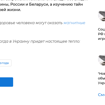
аины, России и Беларуси, а изучению тайн
оей жизни.
доровье человека могут оказать
магнитные
Соц
РФ 
игр
огда в Украину придет настоящее тепло:
огода
"Но
объ
Укр
См