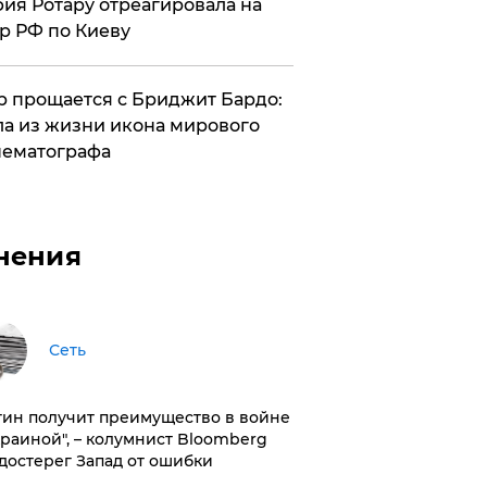
ия Ротару отреагировала на
р РФ по Киеву
 прощается с Бриджит Бардо:
а из жизни икона мирового
ематографа
нения
Сеть
тин получит преимущество в войне
краиной", – колумнист Bloomberg
достерег Запад от ошибки