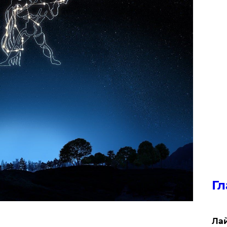
Гл
Лай