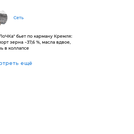
Сеть
оЛоЧКа" бьет по карману Кремля:
орт зерна −37,6 %, масла вдвое,
ль в коллапсе
отреть ещё