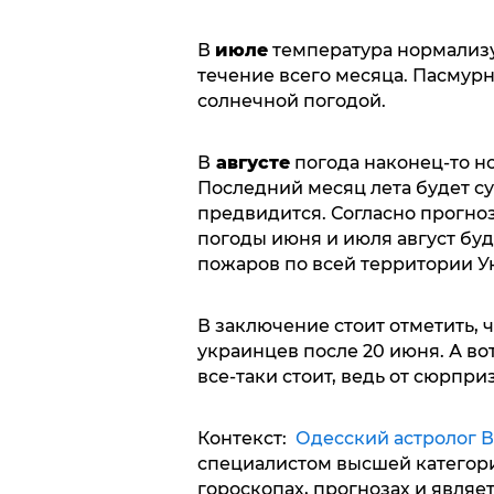
В
июле
температура нормализу
течение всего месяца. Пасмур
солнечной погодой.
В
августе
погода наконец-то н
Последний месяц лета будет с
предвидится. Согласно прогно
погоды июня и июля август бу
пожаров по всей территории У
В заключение стоит отметить, 
украинцев после 20 июня. А во
все-таки стоит, ведь от сюрпри
Контекст:
Одесский астролог В
специалистом высшей категори
гороскопах, прогнозах и являе