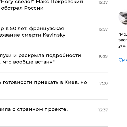
"Ногу свело!" Макс Покровский
15:37
 обстрел России
ер в 50 лет: французская
15:57
​"М
дование смерти Kavinsky
эксп
уго
слухи и раскрыла подробности
16:19
См
, что вообще встану"
 готовности приехать в Киев, но
17:28
вила о странном проекте,
13:37