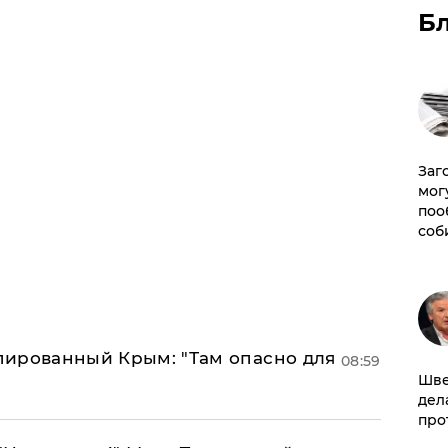
Б
Заг
мог
поо
соб
упированный Крым: "Там опасно для
08:59
Шве
дел
про