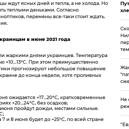
ы ждут ясных дней и тепла, а не холода. Но
Пут
ать теплыми деньками. Согласно
хле
ноптиков, перемены все-таки стоит ждать.
ия.
Ско
Нил
краинцам в июне 2021 года
пер
тем
ли жаркими днями украинцев. Температура
чью +10…13°C. При этом преимущественно
Жа
птики прогнозируют небольшое повышение
"па
краине до конца недели, хотя проливных
сже
июня ожидается +17…20°C, кратковременные
Не 
риях +20…24°C, без осадков;
реж
 июня пройдут дожди, местами сильные.
C;
 7 и 8 июня будет до +25°C, по всей стране
​“Е