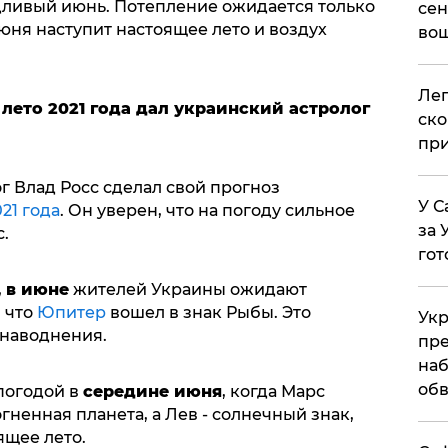
ливый июнь. Потепление ожидается только
сен
июня наступит настоящее лето и воздух
вош
​Ле
 лето 2021 года дал украинский астролог
ско
при
г Влад Росс сделал свой прогноз
У С
21 года
. Он уверен, что на погоду сильное
за 
с.
гот
,
в июне
жителей Украины ожидают
, что
Юпитер
вошел в знак Рыбы. Это
Укр
 наводнения.
пре
наб
обв
погодой в
середине июня
, когда Марс
огненная планета, а Лев - солнечный знак,
ящее лето.