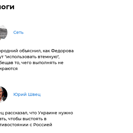
логи
Сеть
ородний объяснил, как Федорова
ут "использовать втемную",
бещав то, чего выполнять не
ираются
Юрий Швец
ц рассказал, что Украине нужно
ать, чтобы выстоять в
тивостоянии с Россией