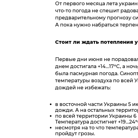
От первого месяца лета украинц
что-то погода не спешит радов
предварительному прогнозу си
А пока нужно набраться терпен
Стоит ли ждать потепления у
Первые дни июня не порадова
днем достигала +14…17°C, а но
была пасмурная погода. Сино
температуры воздуха по всей У
дождей не избежать:
в восточной части Украины 5 
дожди. А на остальных террито
по всей территории Украины 6
Температура достигнет +19…24°
несмотря на то что температура
пройдут грозы.