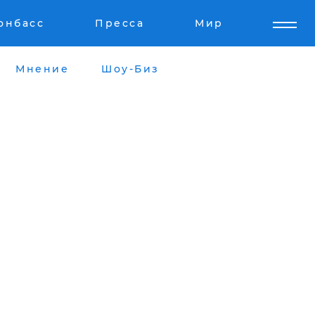
онбасс
Пресса
Мир
Мнение
Шоу-Биз