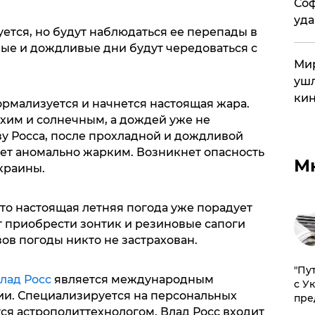
Соф
уда
ется, но будут наблюдаться ее перепады в
ные и дождливые дни будут чередоваться с
Мир
ушл
кин
ормализуется и начнется настоящая жара.
ухим и солнечным, а дождей уже не
зу Росса, после прохладной и дождливой
дет аномально жарким. Возникнет опасность
М
краины.
что настоящая летняя погода уже порадует
т приобрести зонтик и резиновые сапоги
зов погоды никто не застрахован.
"Пу
лад Росс
является международным
с У
и. Специализируется на персональных
пре
тся астрополиттехнологом. Влад Росс входит