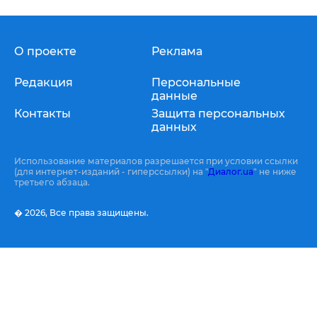
О проекте
Реклама
Редакция
Персональные
данные
Контакты
Защита персональных
данных
Использование материалов разрешается при условии ссылки
(для интернет-изданий - гиперссылки) на "
Диалог.ua
" не ниже
третьего абзаца.
� 2026,
Все права защищены.