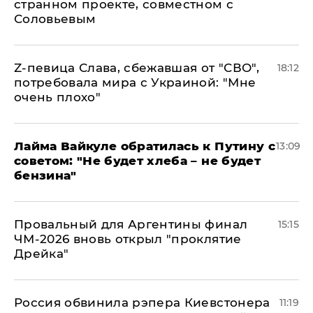
странном проекте, совместном с
Соловьевым
Z-певица Слава, сбежавшая от "СВО",
18:12
потребовала мира с Украиной: "Мне
очень плохо"
Лайма Вайкуле обратилась к Путину с
13:09
советом: "Не будет хлеба – не будет
бензина"
Провальный для Аргентины финал
15:15
ЧМ-2026 вновь открыл "проклятие
Дрейка"
Россия обвинила рэпера Киевстонера
11:19