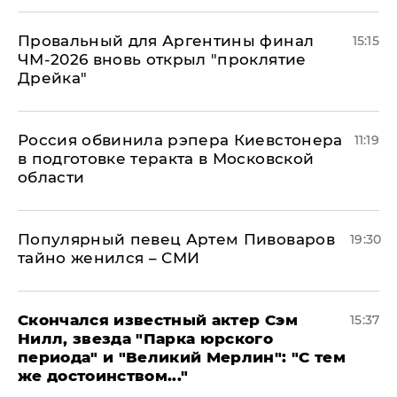
Провальный для Аргентины финал
15:15
ЧМ-2026 вновь открыл "проклятие
Дрейка"
Россия обвинила рэпера Киевстонера
11:19
в подготовке теракта в Московской
области
Популярный певец Артем Пивоваров
19:30
тайно женился – СМИ
Скончался известный актер Сэм
15:37
Нилл, звезда "Парка юрского
периода" и "Великий Мерлин": "С тем
же достоинством..."