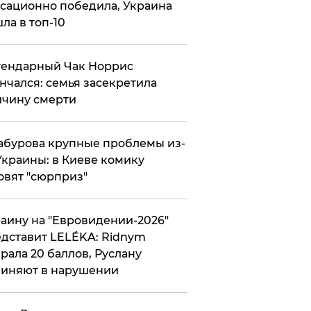
сационно победила, Украина
ла в топ-10
гендарный Чак Норрис
нчался: семья засекретила
чину смерти
абурова крупные проблемы из-
Украины: в Киеве комику
овят "сюрприз"
аину на "Евровидении-2026"
дставит LELÉKA: Ridnym
рала 20 баллов, Руслану
иняют в нарушении