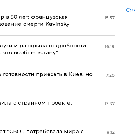
См
ер в 50 лет: французская
15:57
дование смерти Kavinsky
слухи и раскрыла подробности
16:19
, что вообще встану"
 готовности приехать в Киев, но
17:28
вила о странном проекте,
13:37
от "СВО", потребовала мира с
18:12