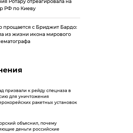
ия Ротару отреагировала на
р РФ по Киеву
 прощается с Бриджит Бардо:
а из жизни икона мирового
ематографа
нения
ад призвали к рейду спецназа в
сию для уничтожения
ерокорейских ракетных установок
орский объяснил, почему
яющие деньги российские