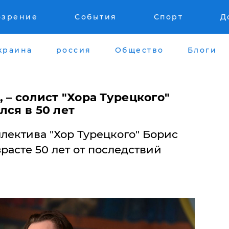
озрение
События
Спорт
Д
краина
россия
Общество
Блоги
 – солист "Хора Турецкого"
лся в 50 лет
лектива "Хор Турецкого" Борис
расте 50 лет от последствий