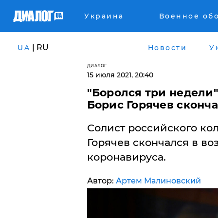
Украина
Военное об
| RU
UA
Новости
У
ДИАЛОГ
15 июля 2021, 20:40
"Боролся три недели",
Борис Горячев сконча
Солист российского кол
Горячев скончался в воз
коронавируса.
Автор:
Артем Малиновский