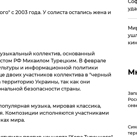
Соф
уда
го" с 2003 года. У солиста остались жена и
Мир
ушл
кин
 музыкальный коллектив, основанный
стом РФ Михаилом Турецким. В феврале
культуры и информационной политики
М
ще двоих участников коллектива в "черный
а территорию Украины, так как они
ональной безопасности страны.
Зап
Рос
сев
популярная музыка, мировая классика,
ия. Композиции исполняются участниками
ыках мира.
Сик
тер