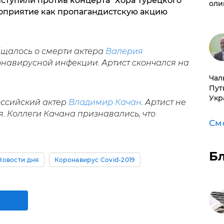
ыступили против концерта "Хора Турецкого"
оли
оприятие как пропагандистскую акцию
щалось о смерти актера
Валерия
онавирусной инфекции. Артист скончался на
Чал
Пут
Укр
оссийский актер
Владимир Качан
. Артист не
ия. Коллеги Качана признавались, что
См
Б
Новости дня
Коронавирус Covid-2019