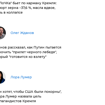
оЛоЧКа" бьет по карману Кремля:
орт зерна −37,6 %, масла вдвое,
ль в коллапсе
Олег Жданов
нов рассказал, как Путин пытается
рочить "прилет черного лебедя",
орый "готовится ко взлету"
​Лора Лумер
и хотят, чтобы США были покорны",
ора Лумер назвала цель
пагандистов Кремля