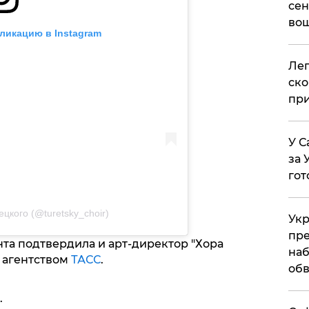
сен
вош
ликацию в Instagram
​Ле
ско
при
У С
за 
гот
цкого (@turetsky_choir)
Укр
пре
а подтвердила и арт-директор "Хора
наб
с агентством
ТАСС
.
обв
.