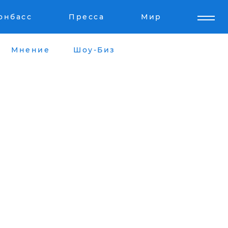
онбасс
Пресса
Мир
Мнение
Шоу-Биз