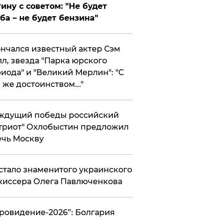
ину с советом: "Не будет
ба – не будет бензина"
нчался известный актер Сэм
л, звезда "Парка юрского
иода" и "Великий Мерлин": "С
 же достоинством..."
ждущий победы российский
триот" Охлобыстин предложил
чь Москву
стало знаменитого украинского
иссера Олега Павлюченкова
вровидение-2026”: Болгария