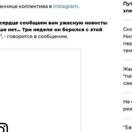
Пут
аннице коллектива в
Instagram
.
хле
 сердце сообщаем вам ужасную новость:
Ско
ше нет… Три недели он боролся с этой
", - говорится в сообщении.
Нил
пер
тем
Жа
"па
сже
Не 
реж
​“Е