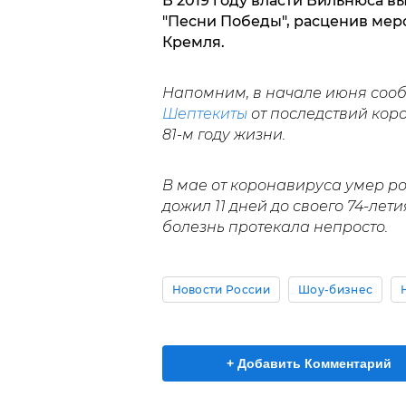
В 2019 году власти Вильнюса в
"Песни Победы", расценив мер
Кремля.
Напомним, в начале июня сооб
Шептекиты
от последствий кор
81-м году жизни.
В мае от коронавируса умер р
дожил 11 дней до своего 74-лет
болезнь протекала непросто.
Новости России
Шоу-бизнес
+ Добавить Комментарий