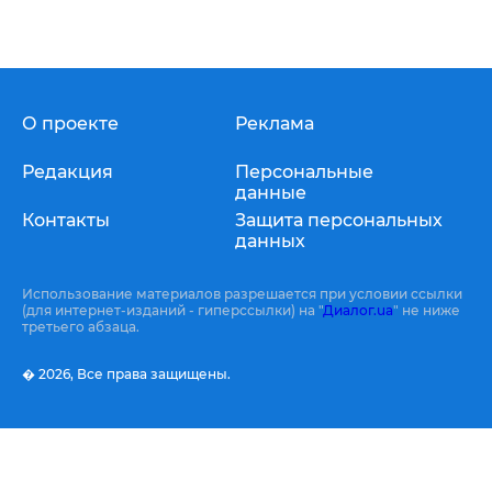
О проекте
Реклама
Редакция
Персональные
данные
Контакты
Защита персональных
данных
Использование материалов разрешается при условии ссылки
(для интернет-изданий - гиперссылки) на "
Диалог.ua
" не ниже
третьего абзаца.
� 2026,
Все права защищены.