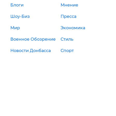
Блоги
Мнение
Шоу-Биз
Пресса
Мир
Экономика
Военное Обозрение
Стиль
Новости Донбасса
Спорт
США
Шоубиз
О проекте
Реклама
Редакция
Персональные
данные