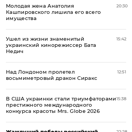
Молодая жена Анатолия
20:30
Кашпировского лишила его всего
имущества
Ушел из жизни знаменитый
15:42
украинский кинорежиссер Бата
Недич
Над Лондоном пролетел
12:51
восьмиметровый дракон Сиракс
В США украинки стали триумфаторами
15:38
престижного международного
конкурса красоты Mrs. Globe 2026
Жаждущий победы российский
22:28