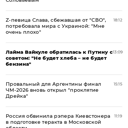
Z-певица Слава, сбежавшая от "СВО",
18:12
потребовала мира с Украиной: "Мне
очень плохо"
Лайма Вайкуле обратилась к Путину с
13:09
советом: "Не будет хлеба – не будет
бензина"
Провальный для Аргентины финал
15:15
ЧМ-2026 вновь открыл "проклятие
Дрейка"
Россия обвинила рэпера Киевстонера
11:19
в подготовке теракта в Московской
области