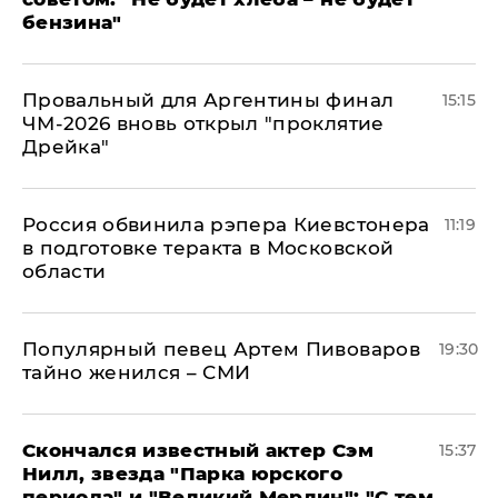
бензина"
Провальный для Аргентины финал
15:15
ЧМ-2026 вновь открыл "проклятие
Дрейка"
Россия обвинила рэпера Киевстонера
11:19
в подготовке теракта в Московской
области
Популярный певец Артем Пивоваров
19:30
тайно женился – СМИ
Скончался известный актер Сэм
15:37
Нилл, звезда "Парка юрского
периода" и "Великий Мерлин": "С тем