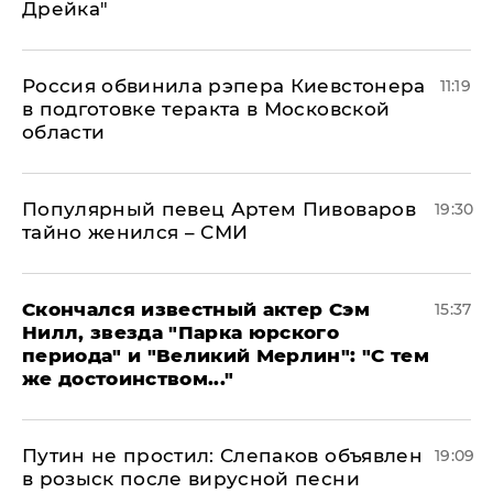
Дрейка"
Россия обвинила рэпера Киевстонера
11:19
в подготовке теракта в Московской
области
Популярный певец Артем Пивоваров
19:30
тайно женился – СМИ
Скончался известный актер Сэм
15:37
Нилл, звезда "Парка юрского
периода" и "Великий Мерлин": "С тем
же достоинством..."
Путин не простил: Слепаков объявлен
19:09
в розыск после вирусной песни