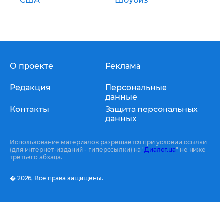
США
Шоубиз
О проекте
Реклама
Редакция
Персональные
данные
Контакты
Защита персональных
данных
Использование материалов разрешается при условии ссылки
(для интернет-изданий - гиперссылки) на "
Диалог.ua
" не ниже
третьего абзаца.
� 2026,
Все права защищены.