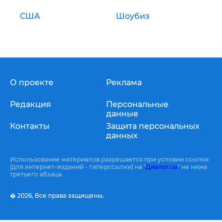
США
Шоубиз
О проекте
Реклама
Редакция
Персональные
данные
Контакты
Защита персональных
данных
Использование материалов разрешается при условии ссылки
(для интернет-изданий - гиперссылки) на "
Диалог.ua
" не ниже
третьего абзаца.
� 2026,
Все права защищены.