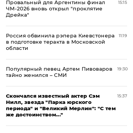
Провальный для Аргентины финал
15:15
ЧМ-2026 вновь открыл "проклятие
Дрейка"
Россия обвинила рэпера Киевстонера
11:19
в подготовке теракта в Московской
области
Популярный певец Артем Пивоваров
19:30
тайно женился – СМИ
Скончался известный актер Сэм
15:37
Нилл, звезда "Парка юрского
периода" и "Великий Мерлин": "С тем
же достоинством..."