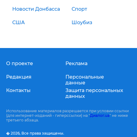
Новости Донбасса
Спорт
США
Шоубиз
О проекте
Реклама
Редакция
Персональные
данные
Контакты
Защита персональных
данных
Использование материалов разрешается при условии ссылки
(для интернет-изданий - гиперссылки) на "
Диалог.ua
" не ниже
третьего абзаца.
� 2026,
Все права защищены.