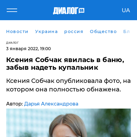
UA
Новости
Украина
россия
Общество
Блог
ДИАЛОГ
3 января 2022, 19:00
Ксения Собчак явилась в баню,
забыв надеть купальник
Ксения Собчак опубликовала фото, на
котором она полностью обнажена.
Автор:
Дарья Александрова