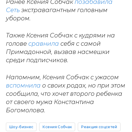
Ранее Ксения Собчак
позабавила
Сеть
экстравагантным головным
убором.
Также Ксения Собчак с кудрями на
голове
сравнила
себя с самой
Примадонной, вызвав насмешки
среди подписчиков.
Напомним, Ксения Собчак с ужасом
вспомнила
о своих родах, но при этом
сообщила, что хочет второго ребенка
от своего мужа Константина
Богомолова.
Шоу-бизнес
Ксения Собчак
Реакция соцсетей