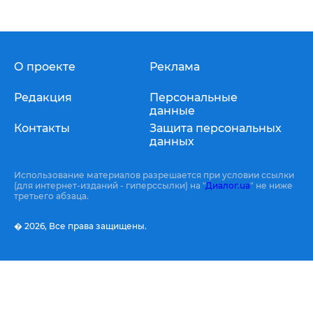
О проекте
Реклама
Редакция
Персональные
данные
Контакты
Защита персональных
данных
Использование материалов разрешается при условии ссылки
(для интернет-изданий - гиперссылки) на "
Диалог.ua
" не ниже
третьего абзаца.
� 2026,
Все права защищены.