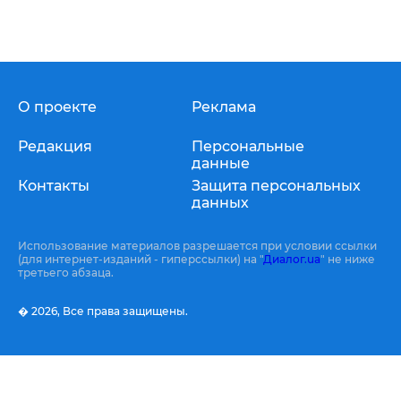
О проекте
Реклама
Редакция
Персональные
данные
Контакты
Защита персональных
данных
Использование материалов разрешается при условии ссылки
(для интернет-изданий - гиперссылки) на "
Диалог.ua
" не ниже
третьего абзаца.
� 2026,
Все права защищены.