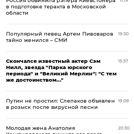
Россия обвинила рэпера Киевстонера
11:19
в подготовке теракта в Московской
области
Популярный певец Артем Пивоваров
19:30
тайно женился – СМИ
Скончался известный актер Сэм
15:37
Нилл, звезда "Парка юрского
периода" и "Великий Мерлин": "С тем
же достоинством..."
Путин не простил: Слепаков объявлен
19:09
в розыск после вирусной песни
Молодая жена Анатолия
20:30