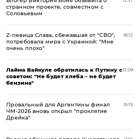
Блогер Виктория Боня объявила о
13:37
странном проекте, совместном с
Соловьевым
Z-певица Слава, сбежавшая от "СВО",
18:12
потребовала мира с Украиной: "Мне
очень плохо"
Лайма Вайкуле обратилась к Путину с
13:09
советом: "Не будет хлеба – не будет
бензина"
Провальный для Аргентины финал
15:15
ЧМ-2026 вновь открыл "проклятие
Дрейка"