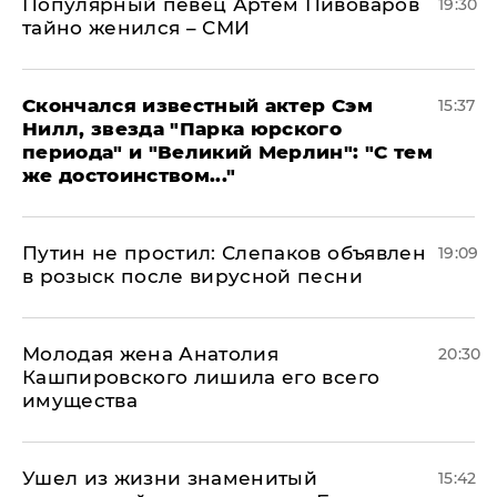
Популярный певец Артем Пивоваров
19:30
тайно женился – СМИ
Скончался известный актер Сэм
15:37
Нилл, звезда "Парка юрского
периода" и "Великий Мерлин": "С тем
же достоинством..."
Путин не простил: Слепаков объявлен
19:09
в розыск после вирусной песни
Молодая жена Анатолия
20:30
Кашпировского лишила его всего
имущества
Ушел из жизни знаменитый
15:42