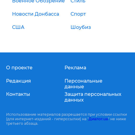
Военное Обозрение
Стиль
Новости Донбасса
Спорт
США
Шоубиз
О проекте
Реклама
Редакция
Персональные
данные
Контакты
Защита персональных
данных
Использование материалов разрешается при условии ссылки
(для интернет-изданий - гиперссылки) на "
Диалог.ua
" не ниже
третьего абзаца.