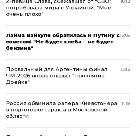
Z-певица Слава, сбежавшая от "СВО",
18:12
потребовала мира с Украиной: "Мне
очень плохо"
Лайма Вайкуле обратилась к Путину с
13:09
советом: "Не будет хлеба – не будет
бензина"
Провальный для Аргентины финал
15:15
ЧМ-2026 вновь открыл "проклятие
Дрейка"
Россия обвинила рэпера Киевстонера
11:19
в подготовке теракта в Московской
области