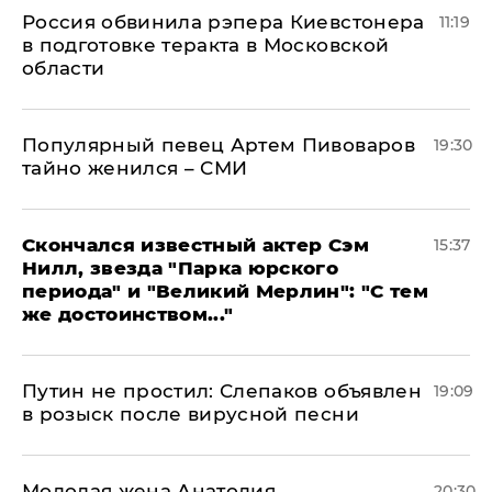
Россия обвинила рэпера Киевстонера
11:19
в подготовке теракта в Московской
области
Популярный певец Артем Пивоваров
19:30
тайно женился – СМИ
Скончался известный актер Сэм
15:37
Нилл, звезда "Парка юрского
периода" и "Великий Мерлин": "С тем
же достоинством..."
Путин не простил: Слепаков объявлен
19:09
в розыск после вирусной песни
Молодая жена Анатолия
20:30