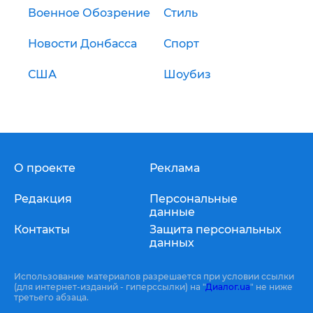
Военное Обозрение
Стиль
Новости Донбасса
Спорт
США
Шоубиз
О проекте
Реклама
Редакция
Персональные
данные
Контакты
Защита персональных
данных
Использование материалов разрешается при условии ссылки
(для интернет-изданий - гиперссылки) на "
Диалог.ua
" не ниже
третьего абзаца.