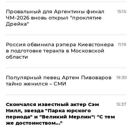
Провальный для Аргентины финал
15:15
ЧМ-2026 вновь открыл "проклятие
Дрейка"
Россия обвинила рэпера Киевстонера
11:19
в подготовке теракта в Московской
области
Популярный певец Артем Пивоваров
19:30
тайно женился – СМИ
Скончался известный актер Сэм
15:37
Нилл, звезда "Парка юрского
периода" и "Великий Мерлин": "С тем
же достоинством..."