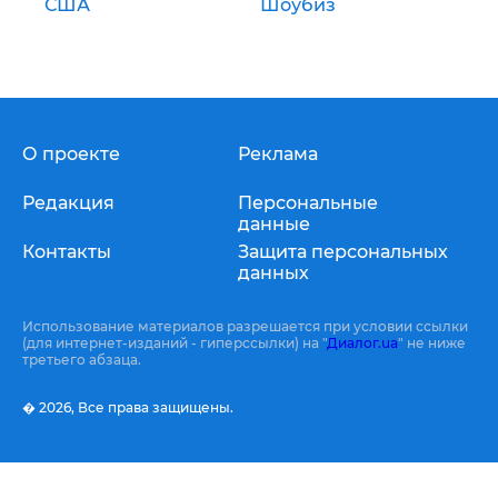
США
Шоубиз
О проекте
Реклама
Редакция
Персональные
данные
Контакты
Защита персональных
данных
Использование материалов разрешается при условии ссылки
(для интернет-изданий - гиперссылки) на "
Диалог.ua
" не ниже
третьего абзаца.
� 2026,
Все права защищены.