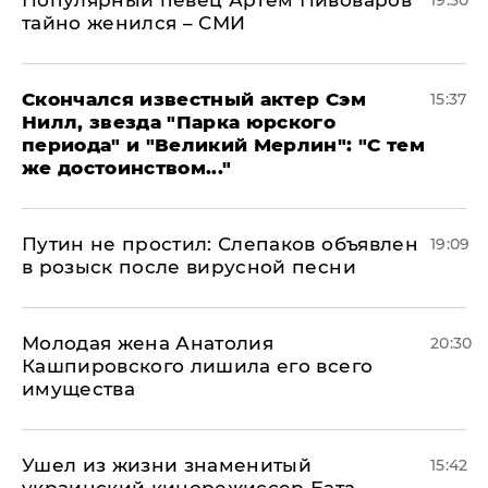
Популярный певец Артем Пивоваров
19:30
тайно женился – СМИ
Скончался известный актер Сэм
15:37
Нилл, звезда "Парка юрского
периода" и "Великий Мерлин": "С тем
же достоинством..."
Путин не простил: Слепаков объявлен
19:09
в розыск после вирусной песни
Молодая жена Анатолия
20:30
Кашпировского лишила его всего
имущества
Ушел из жизни знаменитый
15:42