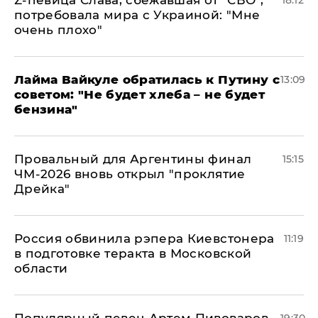
Z-певица Слава, сбежавшая от "СВО",
18:12
потребовала мира с Украиной: "Мне
очень плохо"
Лайма Вайкуле обратилась к Путину с
13:09
советом: "Не будет хлеба – не будет
бензина"
Провальный для Аргентины финал
15:15
ЧМ-2026 вновь открыл "проклятие
Дрейка"
Россия обвинила рэпера Киевстонера
11:19
в подготовке теракта в Московской
области