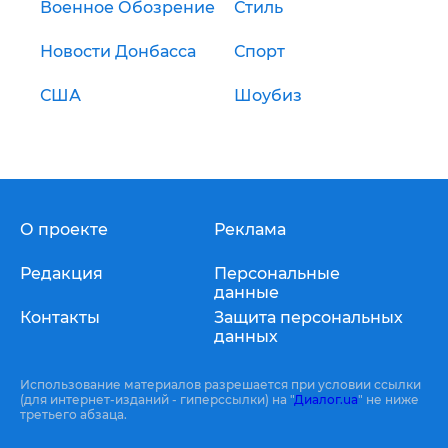
Военное Обозрение
Стиль
Новости Донбасса
Спорт
США
Шоубиз
О проекте
Реклама
Редакция
Персональные
данные
Контакты
Защита персональных
данных
Использование материалов разрешается при условии ссылки
(для интернет-изданий - гиперссылки) на "
Диалог.ua
" не ниже
третьего абзаца.