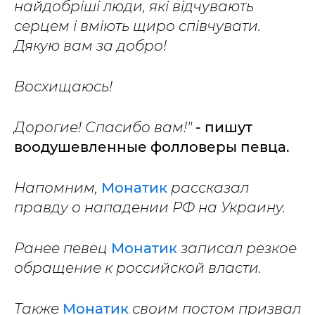
найдобріші люди, які відчувають
серцем і вміють щиро співчувати.
Дякую вам за добро!
Восхищаюсь!
Дорогие! Спасибо вам!"
- пишут
воодушевленные фолловеры певца.
Напомним,
Монатик
рассказал
правду о нападении РФ на Украину.
Ранее певец
Монатик
записал резкое
обращение к российской власти.
Также
Монатик
своим постом призвал