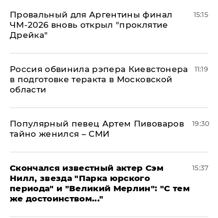
Провальный для Аргентины финал
15:15
ЧМ-2026 вновь открыл "проклятие
Дрейка"
Россия обвинила рэпера Киевстонера
11:19
в подготовке теракта в Московской
области
Популярный певец Артем Пивоваров
19:30
тайно женился – СМИ
Скончался известный актер Сэм
15:37
Нилл, звезда "Парка юрского
периода" и "Великий Мерлин": "С тем
же достоинством..."