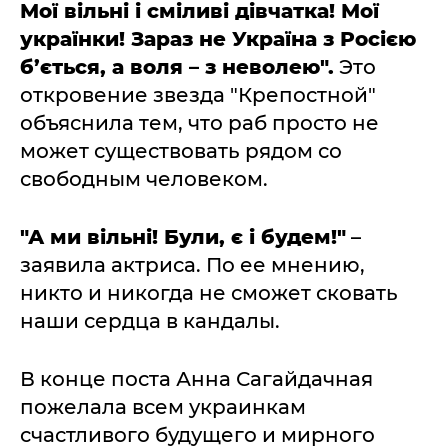
Мої вільні і сміливі дівчатка! Мої
українки! Зараз не Україна з Росією
б’ється, а воля – з неволею".
Это
откровение звезда "Крепостной"
объяснила тем, что раб просто не
может существовать рядом со
свободным человеком.
"А ми вільні! Були, є і будем!"
–
заявила актриса. По ее мнению,
никто и никогда не сможет сковать
наши сердца в кандалы.
В конце поста Анна Сагайдачная
пожелала всем украинкам
счастливого будущего и мирного