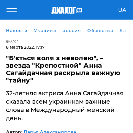
UA
Новости
Украина
россия
Общество
Блог
ДИАЛОГ
8 марта 2022, 17:17
"Б'ється воля з неволею", –
звезда "Крепостной" Анна
Сагайдачная раскрыла важную
"тайну"
32-летняя актриса Анна Сагайдачная
сказала всем украинкам важные
слова в Международный женский
день.
Автор:
Дарья Александрова