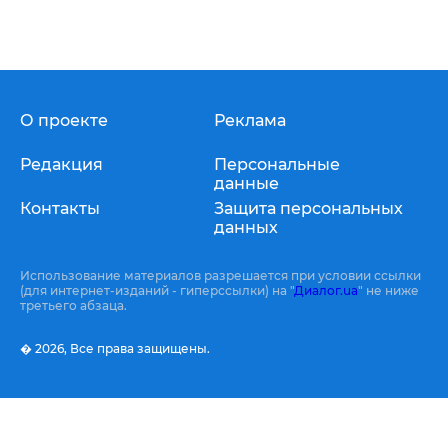
О проекте
Реклама
Редакция
Персональные
данные
Контакты
Защита персональных
данных
Использование материалов разрешается при условии ссылки
(для интернет-изданий - гиперссылки) на "
Диалог.ua
" не ниже
третьего абзаца.
� 2026,
Все права защищены.