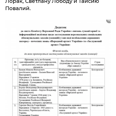
Лорак, Светлану Лободу и Таисию
Повалий.