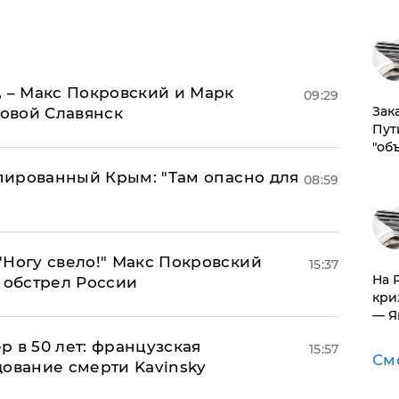
, – Макс Покровский и Марк
09:29
Зак
овой Славянск
Пут
"об
упированный Крым: "Там опасно для
08:59
"Ногу свело!" Макс Покровский
15:37
На 
 обстрел России
кри
— Я
ер в 50 лет: французская
15:57
См
дование смерти Kavinsky