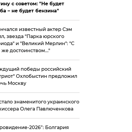
ину с советом: "Не будет
ба – не будет бензина"
нчался известный актер Сэм
л, звезда "Парка юрского
иода" и "Великий Мерлин": "С
 же достоинством..."
ждущий победы российский
триот" Охлобыстин предложил
чь Москву
стало знаменитого украинского
иссера Олега Павлюченкова
вровидение-2026”: Болгария