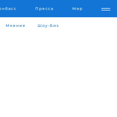
онбасс
Пресса
Мир
Мнение
Шоу-Биз