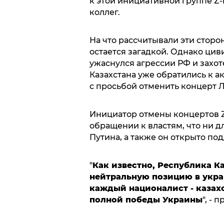
к этой инициативной группе Z
коллег.
На что рассчитывали эти сторо
остается загадкой. Однако ци
ужаснулся агрессии РФ и захот
Казахстана уже обратились к а
с просьбой отменить концерт 
Инициатор отмены концертов Z
обращении к властям, что ни д
Путина, а также он открыто по
"
Как известно, Республика К
нейтральную позицию в укра
каждый националист - казах
полной победы Украины
", -