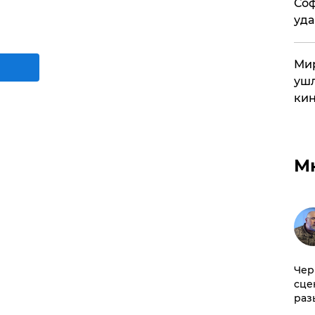
Соф
уда
Мир
ушл
кин
М
Чер
сце
раз