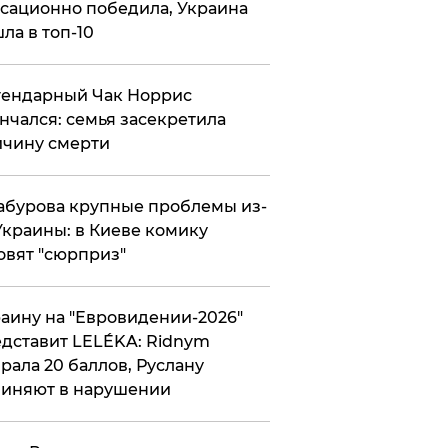
сационно победила, Украина
ла в топ-10
гендарный Чак Норрис
нчался: семья засекретила
чину смерти
абурова крупные проблемы из-
Украины: в Киеве комику
овят "сюрприз"
аину на "Евровидении-2026"
дставит LELÉKA: Ridnym
рала 20 баллов, Руслану
иняют в нарушении