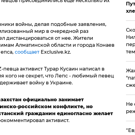
-певцов присоединились еще несколько их
Пут
хле
нники войны, делая подобные заявления,
Ско
вилизованный мир в очередной раз
Нил
ел дистанцироваться от нее. Жители
пер
кимам Алматинской области и города Конаев
тем
Лепса,
сообщает
Exclusive.kz.
-певца активист Турар Кусаин написал в
Жа
ля кого не секрет, что Лепс - любимый певец
"па
ддерживает войну в Украине.
сже
азахстан официально занимает
Не 
инско-российском конфликте, но
реж
станский гражданин единогласно желает
 прокомментировал активист.
​“Е