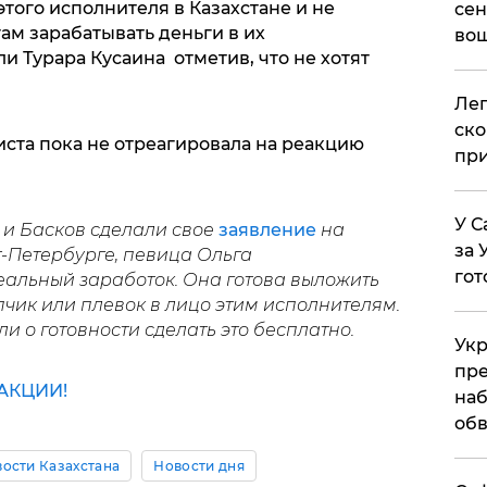
того исполнителя в Казахстане и не
сен
гам зарабатывать деньги в их
вош
и Турара Кусаина отметив, что не хотят
​Ле
ско
ста пока не отреагировала на реакцию
при
У С
 и Басков сделали свое
заявление
на
за 
-Петербурге, певица Ольга
гот
еальный заработок. Она готова выложить
пчик или плевок в лицо этим исполнителям.
и о готовности сделать это бесплатно.
Укр
пре
АКЦИИ!
наб
обв
ости Казахстана
Новости дня