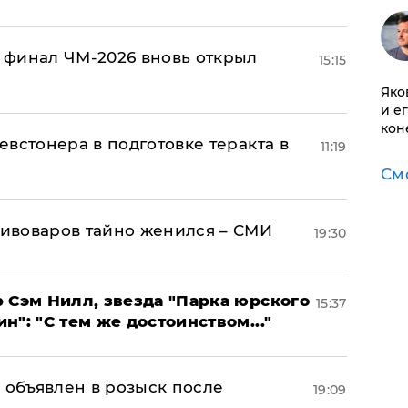
 финал ЧМ-2026 вновь открыл
15:15
Яко
и е
кон
встонера в подготовке теракта в
11:19
См
ивоваров тайно женился – СМИ
19:30
 Сэм Нилл, звезда "Парка юрского
15:37
": "С тем же достоинством..."
 объявлен в розыск после
19:09