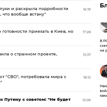
Б
слухи и раскрыла подробности
16:19
, что вообще встану"
 готовности приехать в Киев, но
17:28
​В 
схе
не 
вила о странном проекте,
13:37
от "СВО", потребовала мира с
18:12
"
Нак
вой
как
к Путину с советом: "Не будет
13:09