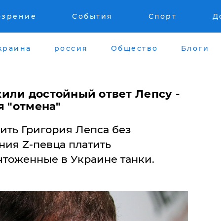
озрение
События
Спорт
Д
краина
россия
Общество
Блоги
или достойный ответ Лепсу -
я "отмена"
вить Григория Лепса без
ния Z-певца платить
чтоженные в Украине танки.