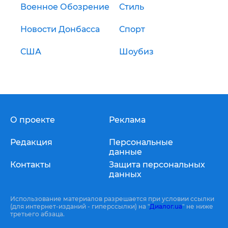
Военное Обозрение
Стиль
Новости Донбасса
Спорт
США
Шоубиз
О проекте
Реклама
Редакция
Персональные
данные
Контакты
Защита персональных
данных
Использование материалов разрешается при условии ссылки
(для интернет-изданий - гиперссылки) на "
Диалог.ua
" не ниже
третьего абзаца.