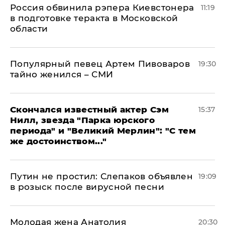
Россия обвинила рэпера Киевстонера
11:19
в подготовке теракта в Московской
области
Популярный певец Артем Пивоваров
19:30
тайно женился – СМИ
Скончался известный актер Сэм
15:37
Нилл, звезда "Парка юрского
периода" и "Великий Мерлин": "С тем
же достоинством..."
Путин не простил: Слепаков объявлен
19:09
в розыск после вирусной песни
Молодая жена Анатолия
20:30