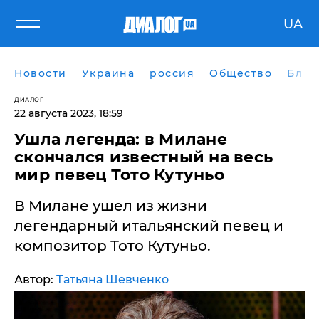
UA
Новости
Украина
россия
Общество
Блог
ДИАЛОГ
22 августа 2023, 18:59
Ушла легенда: в Милане
скончался известный на весь
мир певец Тото Кутуньо
​В Милане ушел из жизни
легендарный итальянский певец и
композитор Тото Кутуньо.
Автор:
Татьяна Шевченко